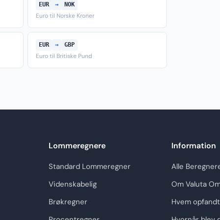
EUR
→
NOK
Euro til Norske Kroner
EUR
→
GBP
Euro til Britiske Pund
Lommeregnere
Information
Standard Lommeregner
Alle Beregner
Videnskabelig
Om Valuta Om
Brøkregner
Hvem opfandt
Procentregner
Hvornår blev 