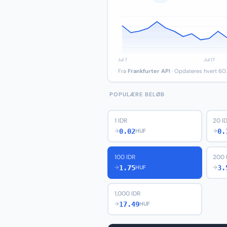
Fra
Frankfurter API
· Opdateres hvert 60.
POPULÆRE BELØB
1 IDR
20 I
0.02
0.
→
HUF
→
100 IDR
200 
1.75
3.
→
HUF
→
1,000 IDR
17.49
→
HUF