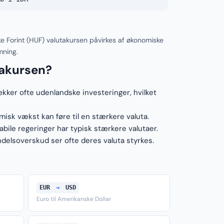
e Forint (HUF) valutakursen påvirkes af økonomiske
mning.
takursen?
ækker ofte udenlandske investeringer, hvilket
sk vækst kan føre til en stærkere valuta.
ile regeringer har typisk stærkere valutaer.
elsoverskud ser ofte deres valuta styrkes.
EUR
→
USD
Euro til Amerikanske Dollar