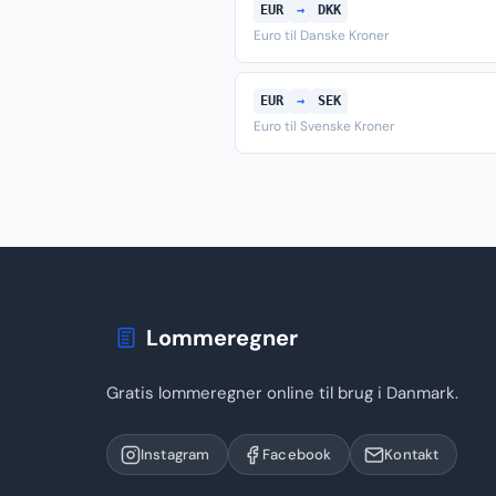
EUR
→
DKK
Euro til Danske Kroner
EUR
→
SEK
Euro til Svenske Kroner
Lommeregner
Gratis lommeregner online til brug i Danmark.
Instagram
Facebook
Kontakt