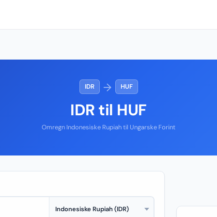
→
IDR
HUF
IDR til HUF
Omregn Indonesiske Rupiah til Ungarske Forint