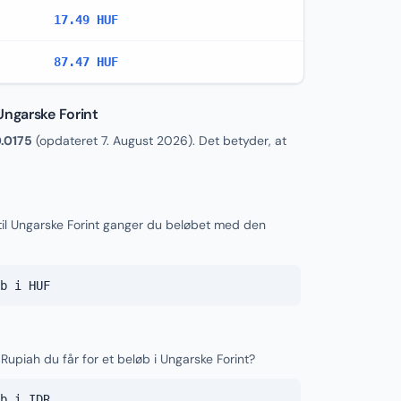
17.49 HUF
87.47 HUF
Ungarske Forint
.0175
(opdateret
7. August 2026
). Det betyder, at
til Ungarske Forint ganger du beløbet med den
b i HUF
Rupiah du får for et beløb i Ungarske Forint?
b i IDR