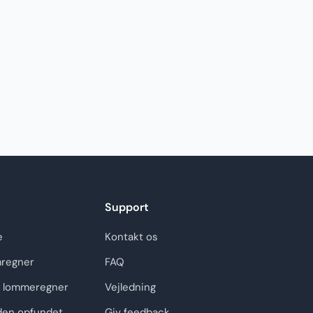
Support
e
Kontakt os
regner
FAQ
 lommeregner
Vejledning
den opfundet
Giv feedback