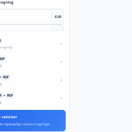
regning
R
—
regning
HUF
ng
→
HUF
ng
R
→
HUF
ng
e valutaer
lle tilgængelige valutaomregninger