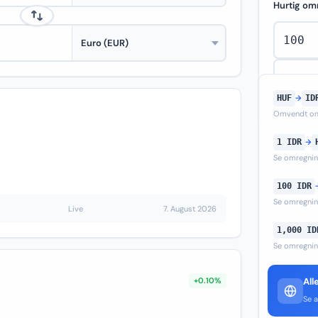
Hurtig om
HUF
→
ID
Omvendt om
1 IDR
→
Se omregni
100 IDR
Se omregni
Live
7. August 2026
1,000 ID
Se omregni
+0.10%
All
Se a