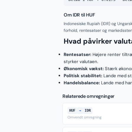
Om IDR til HUF
Indonesiske Rupiah (IDR) og Ungarsk
forhold, rentesatser og markedsste
Hvad påvirker valu
Rentesatser:
Højere renter tiltr
styrker valutaen.
Økonomisk vækst:
Stærk økonomi
Politisk stabilitet:
Lande med stab
Handelsbalance:
Lande med hand
Relaterede omregninger
HUF
→
IDR
Omvendt omregning