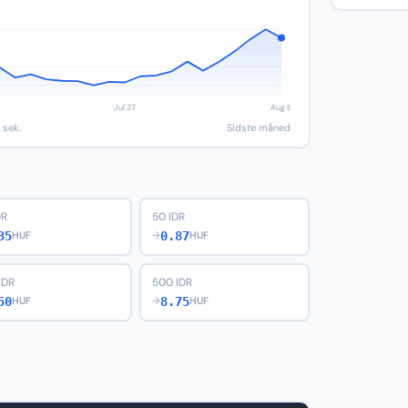
 sek.
Sidste måned
DR
50 IDR
35
0.87
HUF
→
HUF
IDR
500 IDR
50
8.75
HUF
→
HUF