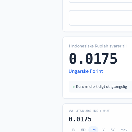
1 Indonesiske Rupiah svarer til
0.0175
Ungarske Forint
Kurs midlertidigt utilgængelig
VALUTAKURS IDR / HUF
0.0175
1D
5D
1M
1Y
5Y
Max