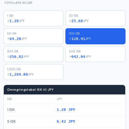
POPULÆRE BELØB
1 ISK
20 ISK
1.28
25.68
→
JPY
→
JPY
50 ISK
100 ISK
64.20
128.41
→
JPY
→
JPY
200 ISK
500 ISK
256.82
642.04
→
JPY
→
JPY
1,000 ISK
1,284.09
→
JPY
Omregningstabel ISK til JPY
ISK
JPY
1 ISK
1.28 JPY
5 ISK
6.42 JPY