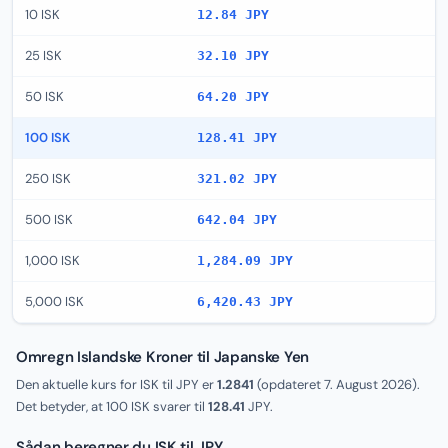
10 ISK
12.84 JPY
25 ISK
32.10 JPY
50 ISK
64.20 JPY
100 ISK
128.41 JPY
250 ISK
321.02 JPY
500 ISK
642.04 JPY
1,000 ISK
1,284.09 JPY
5,000 ISK
6,420.43 JPY
Omregn Islandske Kroner til Japanske Yen
Den aktuelle kurs for ISK til JPY er
1.2841
(opdateret
7. August 2026
).
Det betyder, at 100 ISK svarer til
128.41
JPY.
Sådan beregner du ISK til JPY