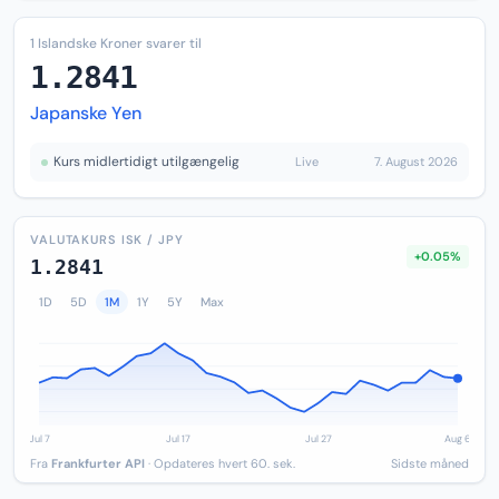
1 Islandske Kroner svarer til
1.2841
Japanske Yen
Kurs midlertidigt utilgængelig
Live
7. August 2026
VALUTAKURS ISK / JPY
+0.05%
1.2841
1D
5D
1M
1Y
5Y
Max
Fra
Frankfurter API
· Opdateres hvert 60. sek.
Sidste måned