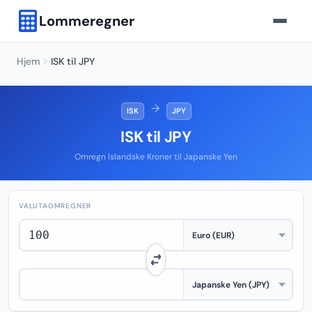
Lommeregner
Hjem
ISK til JPY
→
ISK
JPY
ISK til JPY
Omregn Islandske Kroner til Japanske Yen
VALUTAOMREGNER