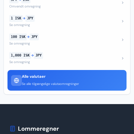
Omvendt omregning
1 ISK
→
JPY
Se omregning
100 ISK
→
JPY
Se omregning
1,000 ISK
→
JPY
Se omregning
Alle valutaer
Se alle tilgængelige valutaomregninger
Lommeregner