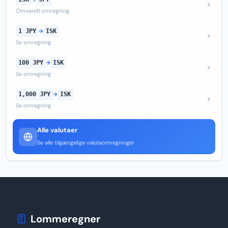
Omvendt omregning
1 JPY
→
ISK
Se omregning
100 JPY
→
ISK
Se omregning
1,000 JPY
→
ISK
Se omregning
Alle valutaer
Se alle tilgængelige valutaomregninger
Lommeregner