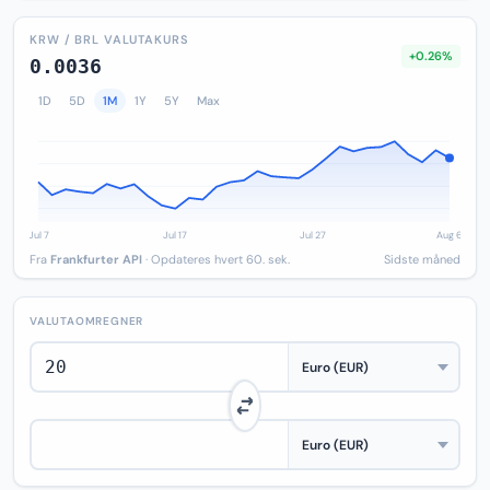
KRW / BRL VALUTAKURS
+0.26%
0.0036
1D
5D
1M
1Y
5Y
Max
Fra
Frankfurter API
· Opdateres hvert 60. sek.
Sidste måned
VALUTAOMREGNER