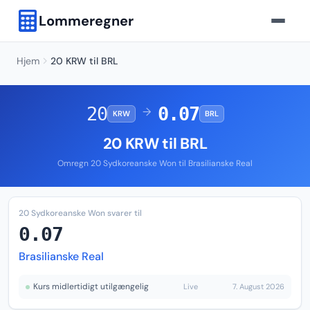
Lommeregner
Hjem
20 KRW til BRL
20
0.07
→
KRW
BRL
20 KRW til BRL
Omregn 20 Sydkoreanske Won til Brasilianske Real
20 Sydkoreanske Won svarer til
0.07
Brasilianske Real
Kurs midlertidigt utilgængelig
Live
7. August 2026