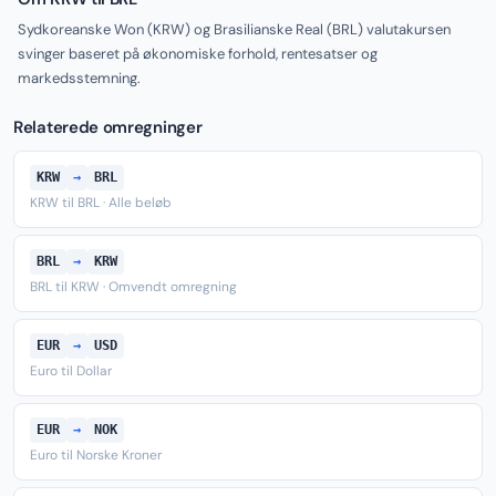
Sydkoreanske Won (KRW) og Brasilianske Real (BRL) valutakursen
svinger baseret på økonomiske forhold, rentesatser og
markedsstemning.
Relaterede omregninger
KRW
→
BRL
KRW til BRL · Alle beløb
BRL
→
KRW
BRL til KRW · Omvendt omregning
EUR
→
USD
Euro til Dollar
EUR
→
NOK
Euro til Norske Kroner