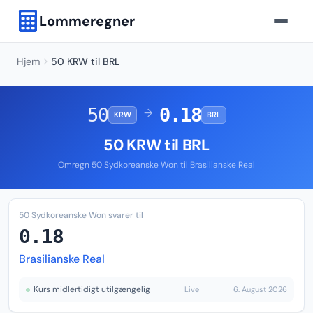
Lommeregner
Hjem
50 KRW til BRL
50
0.18
→
KRW
BRL
50 KRW til BRL
Omregn 50 Sydkoreanske Won til Brasilianske Real
50 Sydkoreanske Won svarer til
0.18
Brasilianske Real
Kurs midlertidigt utilgængelig
Live
6. August 2026