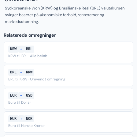
Sydkoreanske Won (KRW) og Brasilianske Real (BRL) valutakursen
svinger baseret på økonomiske forhold, rentesatser og
markedsstemning.
Relaterede omregninger
KRW
→
BRL
KRW til BRL · Alle beløb
BRL
→
KRW
BRL til KRW · Omvendt omregning
EUR
→
USD
Euro til Dollar
EUR
→
NOK
Euro til Norske Kroner