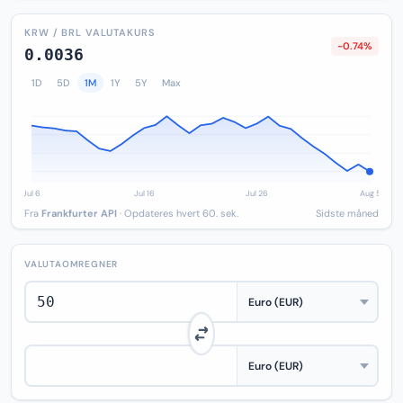
KRW / BRL VALUTAKURS
-0.74%
0.0036
1D
5D
1M
1Y
5Y
Max
Fra
Frankfurter API
· Opdateres hvert 60. sek.
Sidste måned
VALUTAOMREGNER