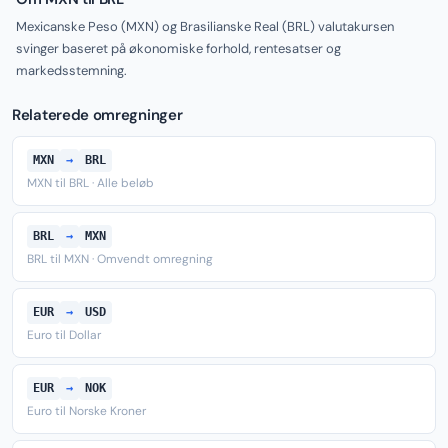
Mexicanske Peso (MXN) og Brasilianske Real (BRL) valutakursen
svinger baseret på økonomiske forhold, rentesatser og
markedsstemning.
Relaterede omregninger
MXN
→
BRL
MXN til BRL · Alle beløb
BRL
→
MXN
BRL til MXN · Omvendt omregning
EUR
→
USD
Euro til Dollar
EUR
→
NOK
Euro til Norske Kroner