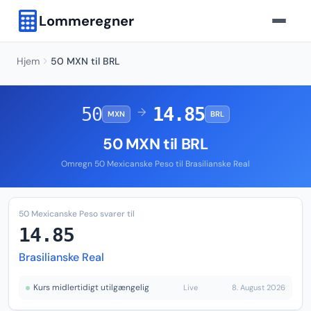
Lommeregner
Hjem
50 MXN til BRL
50
14.85
→
MXN
BRL
50 MXN til BRL
Omregn 50 Mexicanske Peso til Brasilianske Real
50 Mexicanske Peso svarer til
14.85
Brasilianske Real
Kurs midlertidigt utilgængelig
Live
8. August 2026