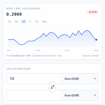
MXN / BRL VALUTAKURS
-0.01%
0.2969
1D
5D
1M
1Y
5Y
Max
Fra
Frankfurter API
· Opdateres hvert 60. sek.
Sidste måned
VALUTAOMREGNER