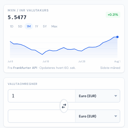
MXN / INR VALUTAKURS
+0.21%
5.5477
1D
5D
1M
1Y
5Y
Max
Fra
Frankfurter API
· Opdateres hvert 60. sek.
Sidste måned
VALUTAOMREGNER