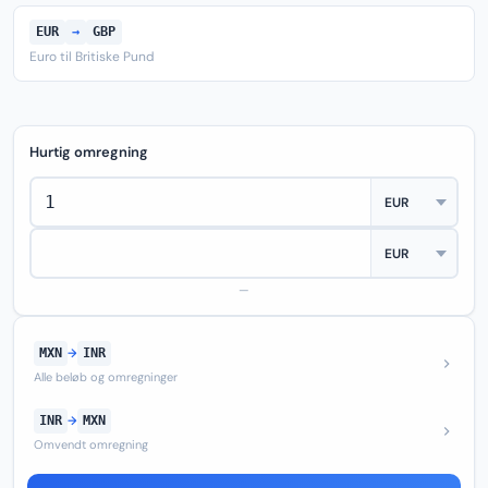
EUR
→
GBP
Euro til Britiske Pund
Hurtig omregning
—
MXN
→
INR
Alle beløb og omregninger
INR
→
MXN
Omvendt omregning