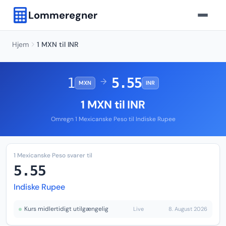
Lommeregner
Hjem
1 MXN til INR
1
5.55
→
MXN
INR
1 MXN til INR
Omregn 1 Mexicanske Peso til Indiske Rupee
1 Mexicanske Peso svarer til
5.55
Indiske Rupee
Kurs midlertidigt utilgængelig
Live
8. August 2026