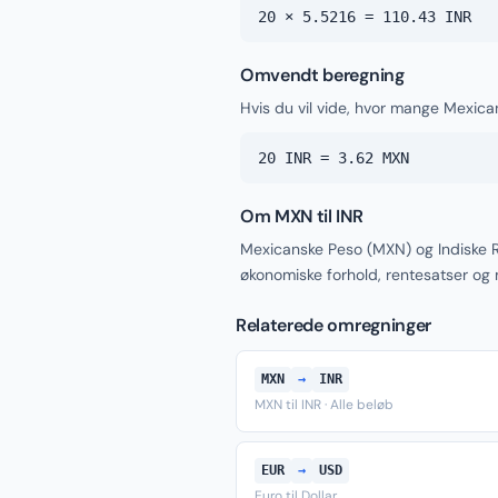
20 × 5.5216 = 110.43 INR
Omvendt beregning
Hvis du vil vide, hvor mange Mexica
20 INR = 3.62 MXN
Om MXN til INR
Mexicanske Peso (MXN) og Indiske R
økonomiske forhold, rentesatser og
Relaterede omregninger
MXN
→
INR
MXN til INR · Alle beløb
EUR
→
USD
Euro til Dollar