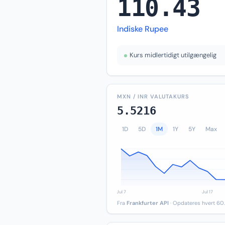
110.43
Indiske Rupee
Kurs midlertidigt utilgængelig
MXN / INR VALUTAKURS
5.5216
1D
5D
1M
1Y
5Y
Max
Fra
Frankfurter API
· Opdateres hvert 60.