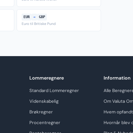
EUR
→
GBP
Euro til Britiske Pund
Lommeregnere
Information
Standard Lommeregner
Alle Beregner
Videnskabelig
Om Valuta Om
Brøkregner
Hvem opfandt
Procentregner
Hvornår blev 