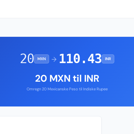
20
110.43
→
MXN
INR
20 MXN til INR
Omregn 20 Mexicanske Peso til Indiske Rupee