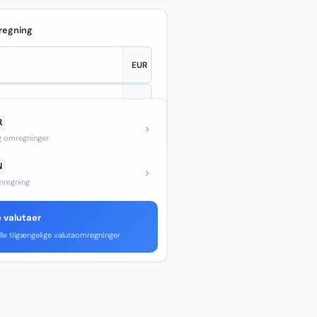
regning
R
—
og omregninger
N
regning
e valutaer
lle tilgængelige valutaomregninger