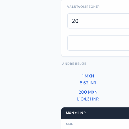
VALUTAOMREGNER
ANDRE BELØB
1 MXN
5.52 INR
200 MXN
1,104.31 INR
MXN til INR
MXN