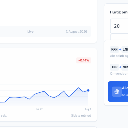
Hurtig om
Live
7. August 2026
MXN
→
IN
Alle beløb 
-0.14%
INR
→
MX
Omvendt om
All
Se a
 sek.
Sidste måned