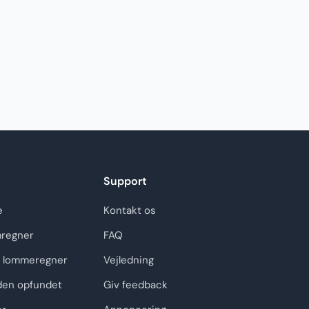
Support
e
Kontakt os
regner
FAQ
 lommeregner
Vejledning
den opfundet
Giv feedback