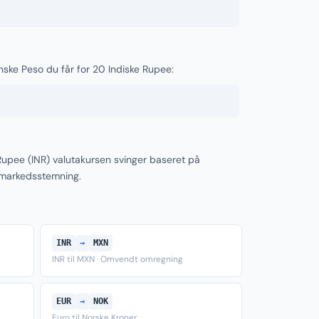
nske Peso du får for 20 Indiske Rupee:
upee (INR) valutakursen svinger baseret på
 markedsstemning.
INR
→
MXN
INR til MXN · Omvendt omregning
EUR
→
NOK
Euro til Norske Kroner