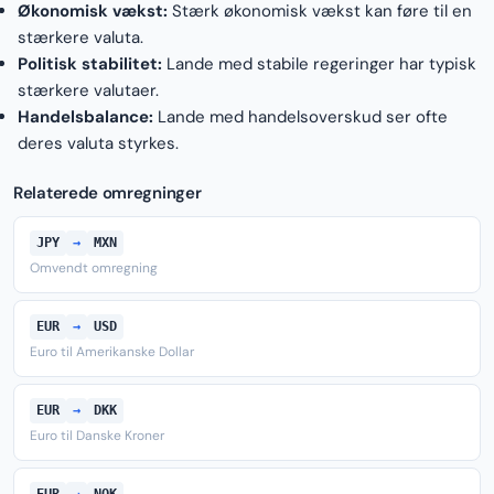
Økonomisk vækst:
Stærk økonomisk vækst kan føre til en
stærkere valuta.
Politisk stabilitet:
Lande med stabile regeringer har typisk
stærkere valutaer.
Handelsbalance:
Lande med handelsoverskud ser ofte
deres valuta styrkes.
Relaterede omregninger
JPY
→
MXN
Omvendt omregning
EUR
→
USD
Euro til Amerikanske Dollar
EUR
→
DKK
Euro til Danske Kroner