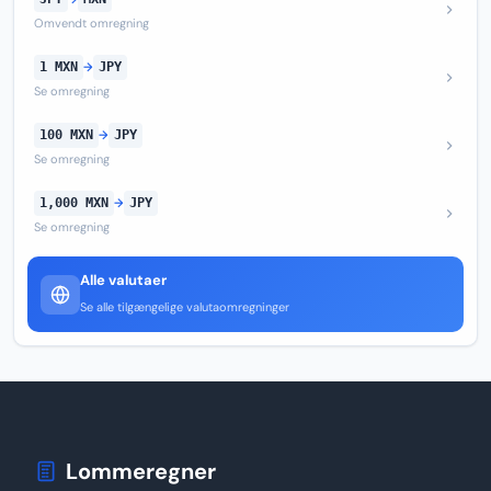
Omvendt omregning
1 MXN
→
JPY
Se omregning
100 MXN
→
JPY
Se omregning
1,000 MXN
→
JPY
Se omregning
Alle valutaer
Se alle tilgængelige valutaomregninger
Lommeregner