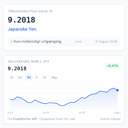
1 Mexicanske Peso svarer til
9.2018
Japanske Yen
Kurs midlertidigt utilgængelig
Live
9. August 2026
VALUTAKURS MXN / JPY
+0.47%
9.2018
1D
5D
1M
1Y
5Y
Max
Fra
Frankfurter API
· Opdateres hvert 60. sek.
Sidste måned