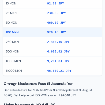
10 MXN
92.02 JPY
25 MXN
230.05 JPY
50 MXN
460.09 JPY
100 MXN
920.18 JPY
250 MXN
2,300.46 JPY
500 MXN
4,600.92 JPY
1,000 MXN
9,201.84 JPY
5,000 MXN
46,009.21 JPY
Omregn Mexicanske Peso til Japanske Yen
Den aktuelle kurs for MXN til JPY er
9.2018
(opdateret
9. August
2026
). Det betyder, at 100 MXN svarer til
920.18
JPY.
Sådan beregner du MXN til JPY