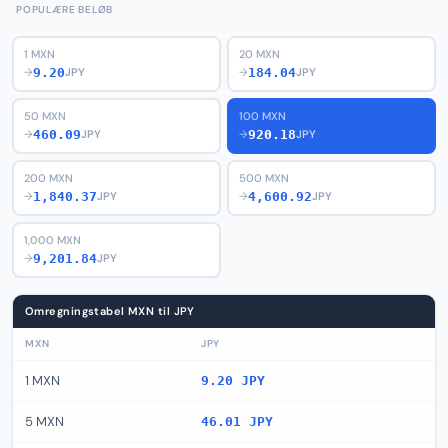
POPULÆRE BELØB
1 MXN
20 MXN
9.20
184.04
→
JPY
→
JPY
50 MXN
100 MXN
460.09
920.18
→
JPY
→
JPY
200 MXN
500 MXN
1,840.37
4,600.92
→
JPY
→
JPY
1,000 MXN
9,201.84
→
JPY
Omregningstabel MXN til JPY
MXN
JPY
1 MXN
9.20 JPY
5 MXN
46.01 JPY