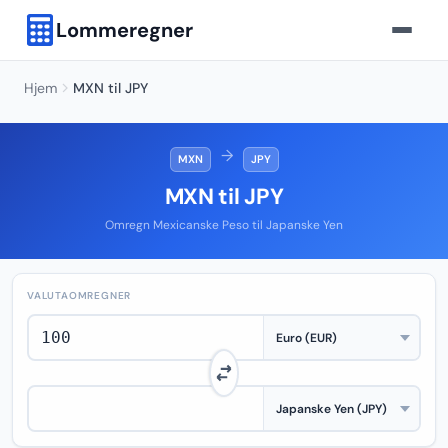
Lommeregner
Hjem
MXN til JPY
→
MXN
JPY
MXN til JPY
Omregn Mexicanske Peso til Japanske Yen
VALUTAOMREGNER