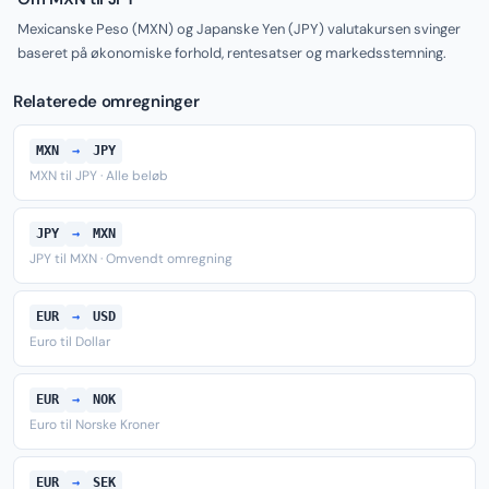
Mexicanske Peso (MXN) og Japanske Yen (JPY) valutakursen svinger
baseret på økonomiske forhold, rentesatser og markedsstemning.
Relaterede omregninger
MXN
→
JPY
MXN til JPY · Alle beløb
JPY
→
MXN
JPY til MXN · Omvendt omregning
EUR
→
USD
Euro til Dollar
EUR
→
NOK
Euro til Norske Kroner
EUR
→
SEK