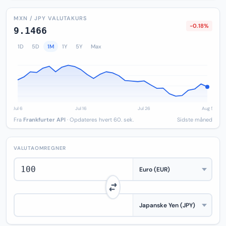
MXN / JPY VALUTAKURS
-0.18%
9.1466
1D
5D
1M
1Y
5Y
Max
Fra
Frankfurter API
· Opdateres hvert 60. sek.
Sidste måned
VALUTAOMREGNER