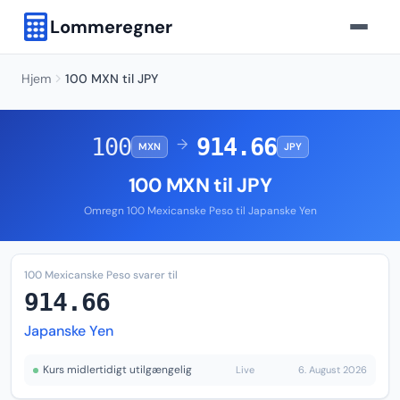
Lommeregner
Hjem
100 MXN til JPY
100
914.66
→
MXN
JPY
100 MXN til JPY
Omregn 100 Mexicanske Peso til Japanske Yen
100 Mexicanske Peso svarer til
914.66
Japanske Yen
Kurs midlertidigt utilgængelig
Live
6. August 2026