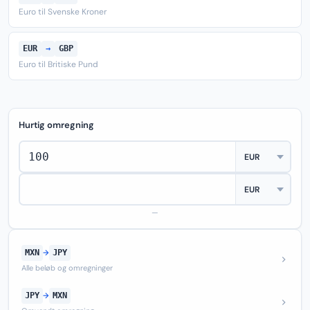
Euro til Svenske Kroner
EUR
→
GBP
Euro til Britiske Pund
Hurtig omregning
—
MXN
→
JPY
Alle beløb og omregninger
JPY
→
MXN