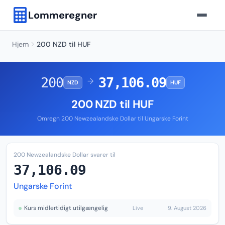
Lommeregner
Hjem
200 NZD til HUF
200
37,106.09
→
NZD
HUF
200 NZD til HUF
Omregn 200 Newzealandske Dollar til Ungarske Forint
200 Newzealandske Dollar svarer til
37,106.09
Ungarske Forint
Kurs midlertidigt utilgængelig
Live
9. August 2026