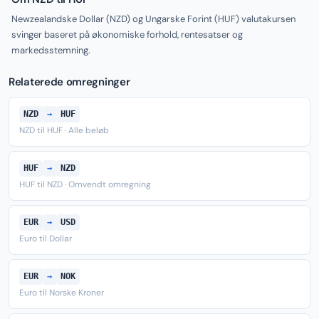
Newzealandske Dollar (NZD) og Ungarske Forint (HUF) valutakursen
svinger baseret på økonomiske forhold, rentesatser og
markedsstemning.
Relaterede omregninger
NZD
→
HUF
NZD til HUF · Alle beløb
HUF
→
NZD
HUF til NZD · Omvendt omregning
EUR
→
USD
Euro til Dollar
EUR
→
NOK
Euro til Norske Kroner