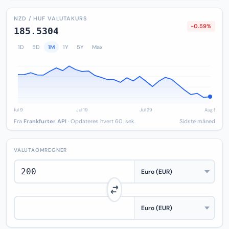
NZD / HUF VALUTAKURS
-0.59%
185.5304
1D
5D
1M
1Y
5Y
Max
Fra
Frankfurter API
· Opdateres hvert 60. sek.
Sidste måned
VALUTAOMREGNER