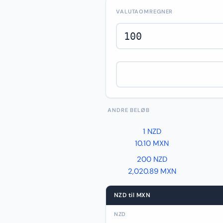
VALUTAOMREGNER
ANDRE BELØB
1 NZD
10.10 MXN
200 NZD
2,020.89 MXN
NZD til MXN
NZD