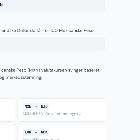
N
landske Dollar du får for 100 Mexicanske Peso:
icanske Peso (MXN) valutakursen svinger baseret
 og markedsstemning.
MXN
→
NZD
MXN til NZD · Omvendt omregning
EUR
→
NOK
Euro til Norske Kroner