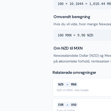
100 × 10.1044 = 1,010.44 MX
Omvendt beregning
Hvis du vil vide, hvor mange Newzea
100 MXN = 9.90 NZD
Om NZD til MXN
Newzealandske Dollar (NZD) og Mex
på økonomiske forhold, rentesatser
Relaterede omregninger
NZD
→
MXN
NZD til MXN · Alle beløb
EUR
→
USD
Euro til Dollar