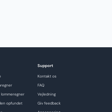
Support
e
Kontakt os
regner
FAQ
 lommeregner
Vejledning
den opfundet
Giv feedback