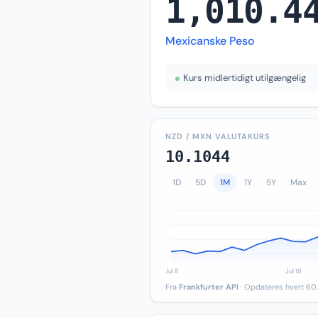
1,010.4
Mexicanske Peso
Kurs midlertidigt utilgængelig
NZD / MXN VALUTAKURS
10.1044
1D
5D
1M
1Y
5Y
Max
Fra
Frankfurter API
· Opdateres hvert 60.