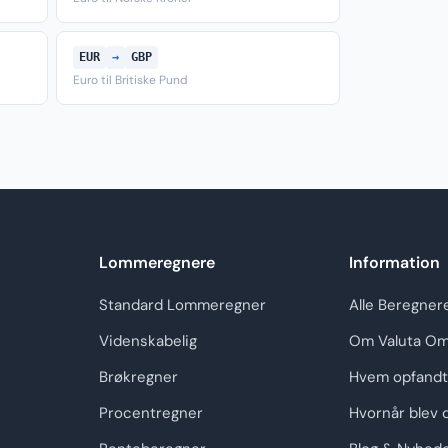
EUR
→
GBP
Euro til Britiske Pund
Lommeregnere
Information
Standard Lommeregner
Alle Beregner
Videnskabelig
Om Valuta Om
Brøkregner
Hvem opfandt
Procentregner
Hvornår blev 