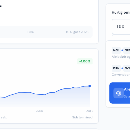
4
Hurtig om
Live
8. August 2026
NZD
→
MX
Alle beløb 
+1.00%
MXN
→
NZ
Omvendt om
All
Se a
 sek.
Sidste måned