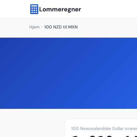
Lommeregner
Hjem
100 NZD til MXN
100 Newzealandske Dollar svarer 