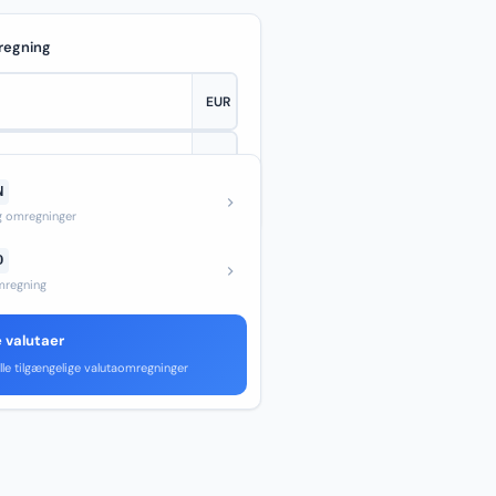
regning
N
—
og omregninger
D
regning
e valutaer
lle tilgængelige valutaomregninger