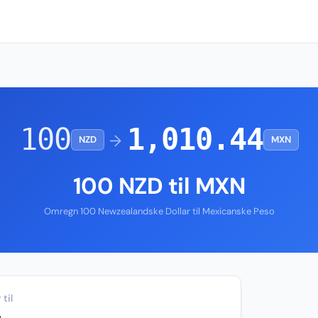
100
1,010.44
→
NZD
MXN
100 NZD til MXN
Omregn 100 Newzealandske Dollar til Mexicanske Peso
til