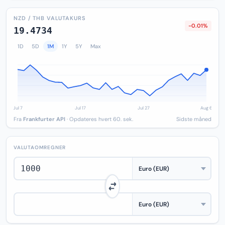
NZD / THB VALUTAKURS
-0.01%
19.4734
1D
5D
1M
1Y
5Y
Max
Fra
Frankfurter API
· Opdateres hvert 60. sek.
Sidste måned
VALUTAOMREGNER