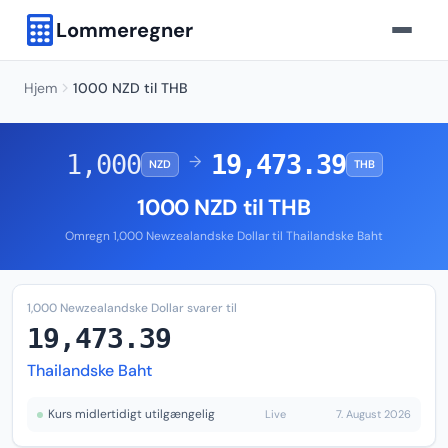
Lommeregner
Hjem
1000 NZD til THB
1,000
19,473.39
→
NZD
THB
1000 NZD til THB
Omregn 1,000 Newzealandske Dollar til Thailandske Baht
1,000 Newzealandske Dollar svarer til
19,473.39
Thailandske Baht
Kurs midlertidigt utilgængelig
Live
7. August 2026