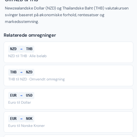
Newzealandske Dollar (NZD) og Thailandske Baht (THB) valutakursen
svinger baseret på økonomiske forhold, rentesatser og
markedsstemning.
Relaterede omregninger
NZD
→
THB
NZD til THB · Alle beløb
THB
→
NZD
THB til NZD · Omvendt omregning
EUR
→
USD
Euro til Dollar
EUR
→
NOK
Euro til Norske Kroner