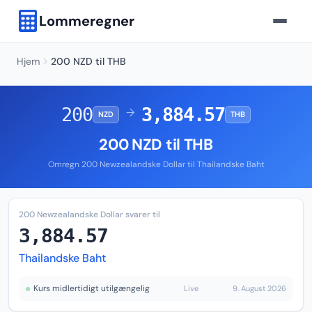
Lommeregner
Hjem
200 NZD til THB
200
3,884.57
→
NZD
THB
200 NZD til THB
Omregn 200 Newzealandske Dollar til Thailandske Baht
200 Newzealandske Dollar svarer til
3,884.57
Thailandske Baht
Kurs midlertidigt utilgængelig
Live
9. August 2026