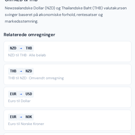
Newzealandske Dollar (NZD) og Thailandske Baht (THB) valutakursen
svinger baseret på økonomiske forhold, rentesatser og
markedsstemning.
Relaterede omregninger
NZD
→
THB
NZD til THB · Alle beløb
THB
→
NZD
THB til NZD · Omvendt omregning
EUR
→
USD
Euro til Dollar
EUR
→
NOK
Euro til Norske Kroner