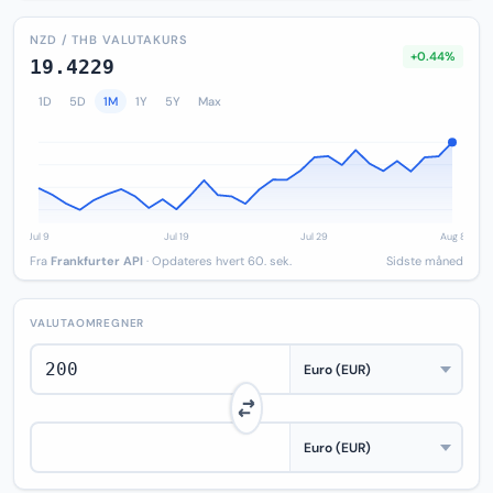
NZD / THB VALUTAKURS
+0.44%
19.4229
1D
5D
1M
1Y
5Y
Max
Fra
Frankfurter API
· Opdateres hvert 60. sek.
Sidste måned
VALUTAOMREGNER