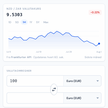
NZD / ZAR VALUTAKURS
-0.22%
9.5303
1D
5D
1M
1Y
5Y
Max
Fra
Frankfurter API
· Opdateres hvert 60. sek.
Sidste måned
VALUTAOMREGNER