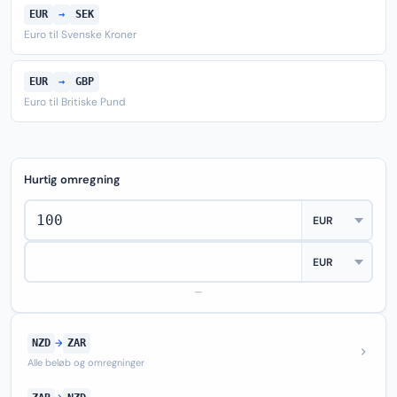
EUR
→
SEK
Euro til Svenske Kroner
EUR
→
GBP
Euro til Britiske Pund
Hurtig omregning
—
NZD
→
ZAR
Alle beløb og omregninger