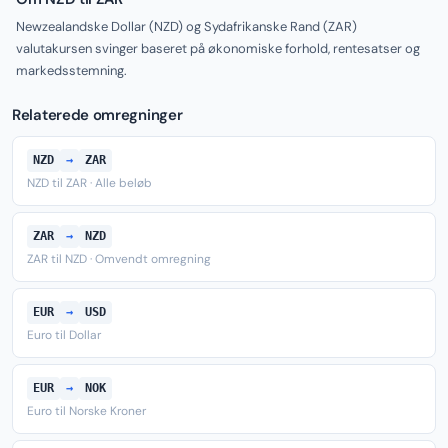
Newzealandske Dollar (NZD) og Sydafrikanske Rand (ZAR)
valutakursen svinger baseret på økonomiske forhold, rentesatser og
markedsstemning.
Relaterede omregninger
NZD
→
ZAR
NZD til ZAR · Alle beløb
ZAR
→
NZD
ZAR til NZD · Omvendt omregning
EUR
→
USD
Euro til Dollar
EUR
→
NOK
Euro til Norske Kroner