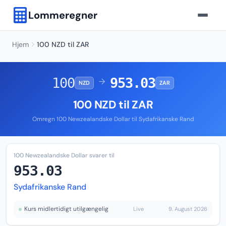
Lommeregner
Hjem
100 NZD til ZAR
100
953.03
→
NZD
ZAR
100 NZD til ZAR
Omregn 100 Newzealandske Dollar til Sydafrikanske Rand
100 Newzealandske Dollar svarer til
953.03
Sydafrikanske Rand
Kurs midlertidigt utilgængelig
Live
9. August 2026