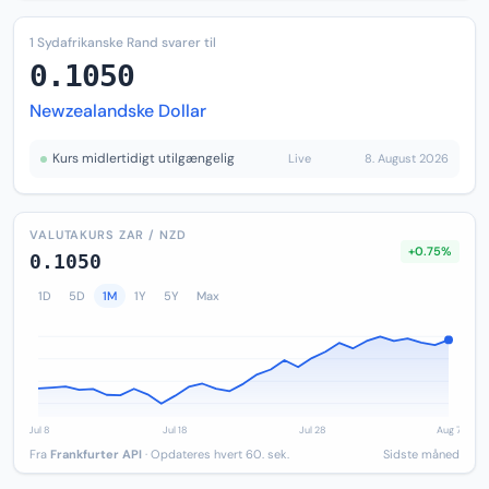
1 Sydafrikanske Rand svarer til
0.1050
Newzealandske Dollar
Kurs midlertidigt utilgængelig
Live
8. August 2026
VALUTAKURS ZAR / NZD
+0.75%
0.1050
1D
5D
1M
1Y
5Y
Max
Fra
Frankfurter API
· Opdateres hvert 60. sek.
Sidste måned