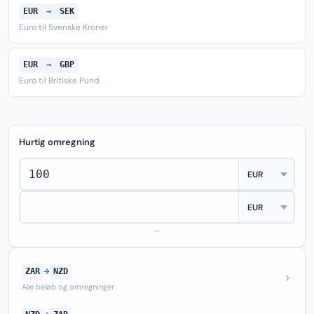
EUR
→
SEK
Euro til Svenske Kroner
EUR
→
GBP
Euro til Britiske Pund
Hurtig omregning
—
ZAR
→
NZD
Alle beløb og omregninger