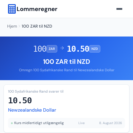
Lommeregner
Hjem
100 ZAR til NZD
100
10.50
→
ZAR
NZD
100 ZAR til NZD
Omregn 100 Sydafrikanske Rand til Newzealandske Dollar
100 Sydafrikanske Rand svarer til
10.50
Newzealandske Dollar
Kurs midlertidigt utilgængelig
Live
8. August 2026