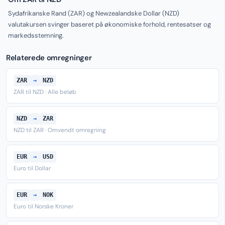
Sydafrikanske Rand (ZAR) og Newzealandske Dollar (NZD)
valutakursen svinger baseret på økonomiske forhold, rentesatser og
markedsstemning.
Relaterede omregninger
ZAR
→
NZD
ZAR til NZD · Alle beløb
NZD
→
ZAR
NZD til ZAR · Omvendt omregning
EUR
→
USD
Euro til Dollar
EUR
→
NOK
Euro til Norske Kroner