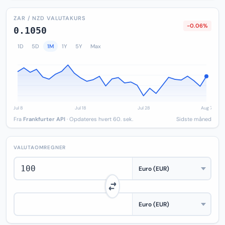
ZAR / NZD VALUTAKURS
-0.06%
0.1050
1D
5D
1M
1Y
5Y
Max
Fra
Frankfurter API
· Opdateres hvert 60. sek.
Sidste måned
VALUTAOMREGNER