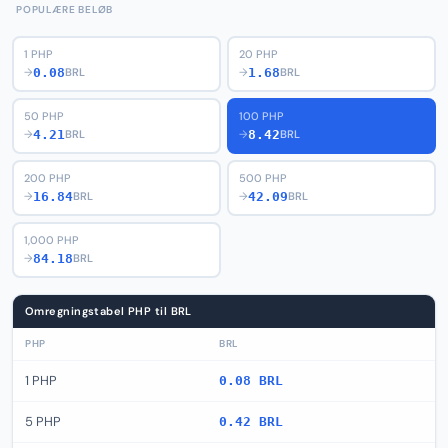
POPULÆRE BELØB
1 PHP
20 PHP
0.08
1.68
→
BRL
→
BRL
50 PHP
100 PHP
4.21
8.42
→
BRL
→
BRL
200 PHP
500 PHP
16.84
42.09
→
BRL
→
BRL
1,000 PHP
84.18
→
BRL
Omregningstabel PHP til BRL
PHP
BRL
1 PHP
0.08 BRL
5 PHP
0.42 BRL