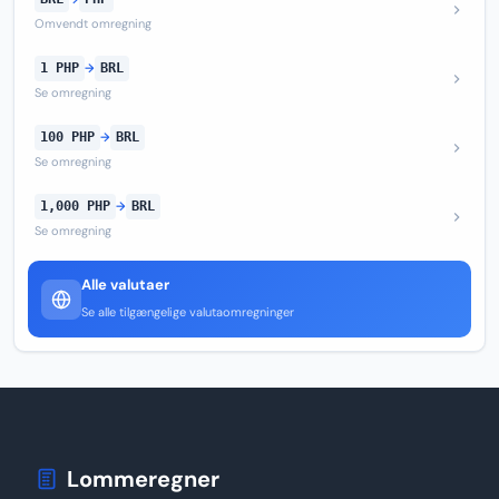
Omvendt omregning
1 PHP
→
BRL
Se omregning
100 PHP
→
BRL
Se omregning
1,000 PHP
→
BRL
Se omregning
Alle valutaer
Se alle tilgængelige valutaomregninger
Lommeregner