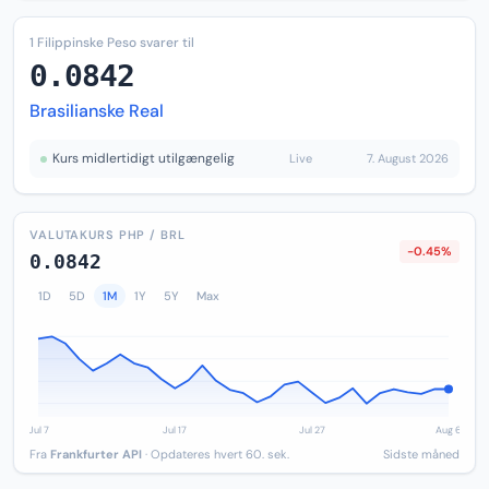
1 Filippinske Peso svarer til
0.0842
Brasilianske Real
Kurs midlertidigt utilgængelig
Live
7. August 2026
VALUTAKURS PHP / BRL
-0.45%
0.0842
1D
5D
1M
1Y
5Y
Max
Fra
Frankfurter API
· Opdateres hvert 60. sek.
Sidste måned