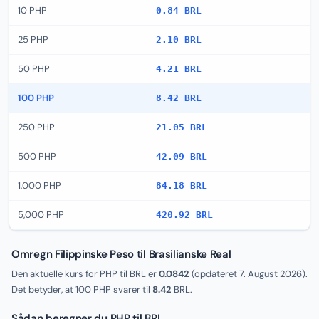
10 PHP
0.84 BRL
25 PHP
2.10 BRL
50 PHP
4.21 BRL
100 PHP
8.42 BRL
250 PHP
21.05 BRL
500 PHP
42.09 BRL
1,000 PHP
84.18 BRL
5,000 PHP
420.92 BRL
Omregn Filippinske Peso til Brasilianske Real
Den aktuelle kurs for PHP til BRL er
0.0842
(opdateret
7. August 2026
).
Det betyder, at 100 PHP svarer til
8.42
BRL.
Sådan beregner du PHP til BRL