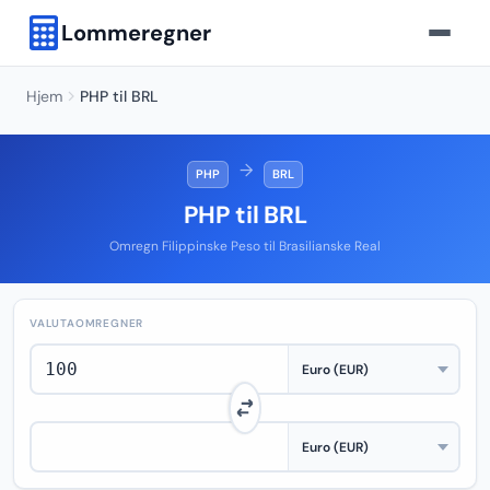
Lommeregner
Hjem
PHP til BRL
→
PHP
BRL
PHP til BRL
Omregn Filippinske Peso til Brasilianske Real
VALUTAOMREGNER