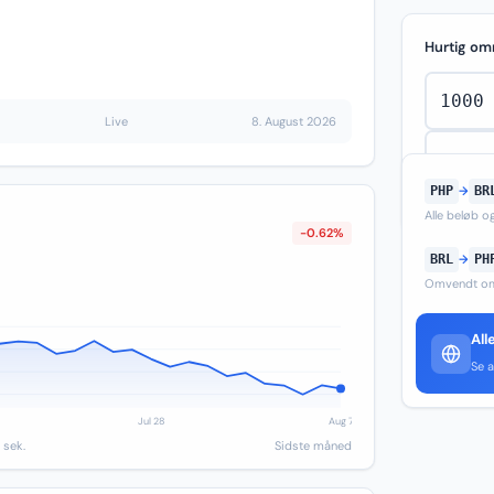
Hurtig om
Live
8. August 2026
PHP
→
BR
Alle beløb 
-0.62%
BRL
→
PH
Omvendt om
All
Se a
 sek.
Sidste måned