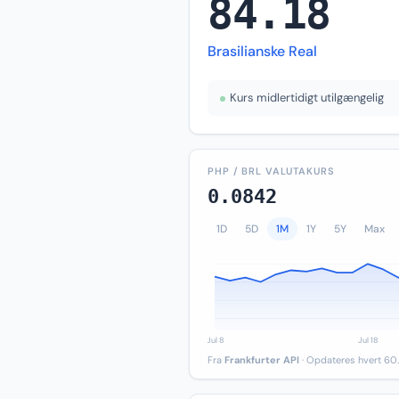
84.18
Brasilianske Real
Kurs midlertidigt utilgængelig
PHP / BRL VALUTAKURS
0.0842
1D
5D
1M
1Y
5Y
Max
Fra
Frankfurter API
· Opdateres hvert 60.