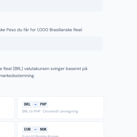
ske Peso du får for 1,000 Brasilianske Real:
ke Real (BRL) valutakursen svinger baseret på
 markedsstemning.
BRL
→
PHP
BRL til PHP · Omvendt omregning
EUR
→
NOK
Euro til Norske Kroner