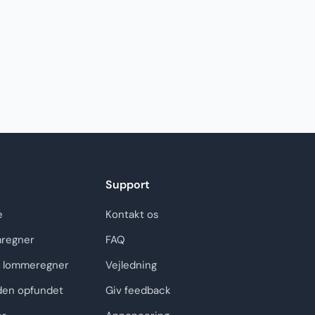
Support
e
Kontakt os
regner
FAQ
 lommeregner
Vejledning
den opfundet
Giv feedback