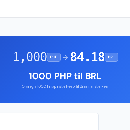
1,000
84.18
→
PHP
BRL
1000 PHP til BRL
Omregn 1,000 Filippinske Peso til Brasilianske Real