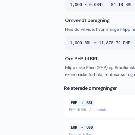
1,000 × 0.0842 = 84.18 BRL
Omvendt beregning
Hvis du vil vide, hvor mange Filippin
1,000 BRL = 11,878.74 PHP
Om PHP til BRL
Filippinske Peso (PHP) og Brasilians
økonomiske forhold, rentesatser og
Relaterede omregninger
PHP
→
BRL
PHP til BRL · Alle beløb
EUR
→
USD
Euro til Dollar