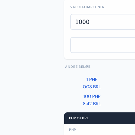
VALUTAOMREGNER
ANDRE BELØB
1 PHP
0.08 BRL
100 PHP
8.42 BRL
PHP til BRL
PHP