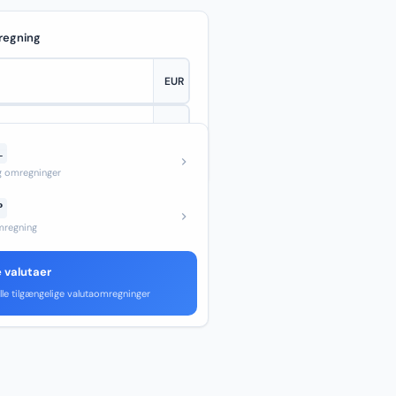
regning
L
—
og omregninger
P
regning
e valutaer
lle tilgængelige valutaomregninger