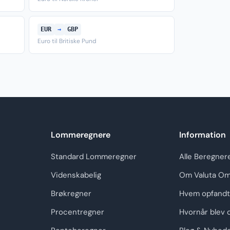
EUR
→
GBP
Euro til Britiske Pund
Lommeregnere
Information
Standard Lommeregner
Alle Beregner
Videnskabelig
Om Valuta Om
Brøkregner
Hvem opfandt
Procentregner
Hvornår blev 