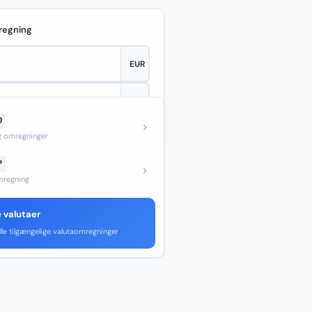
regning
D
—
og omregninger
P
regning
e valutaer
lle tilgængelige valutaomregninger