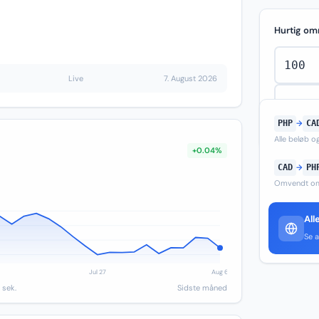
Hurtig om
Live
7. August 2026
PHP
→
CA
Alle beløb 
+0.04%
CAD
→
PH
Omvendt om
All
Se a
 sek.
Sidste måned