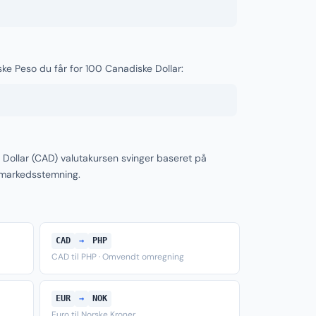
nske Peso du får for 100 Canadiske Dollar:
 Dollar (CAD) valutakursen svinger baseret på
 markedsstemning.
CAD
→
PHP
CAD til PHP · Omvendt omregning
EUR
→
NOK
Euro til Norske Kroner