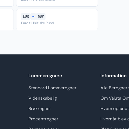
EUR
→
GBP
Euro til Britiske Pund
Lommeregnere
Information
Standard Lommeregner
Alle Beregner
Videnskabelig
Om Valuta Om
Brøkregner
Hvem opfandt
Procentregner
Hvornår blev 