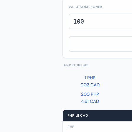
VALUTAOMREGNER
ANDRE BELØB
1 PHP
0.02 CAD
200 PHP
4.61 CAD
PHP til CAD
PHP