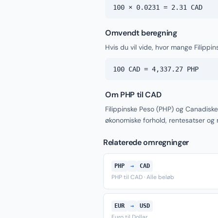
100 × 0.0231 = 2.31 CAD
Omvendt beregning
Hvis du vil vide, hvor mange Filippi
100 CAD = 4,337.27 PHP
Om PHP til CAD
Filippinske Peso (PHP) og Canadiske
økonomiske forhold, rentesatser og
Relaterede omregninger
PHP
→
CAD
PHP til CAD · Alle beløb
EUR
→
USD
Euro til Dollar