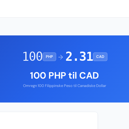
100
2.31
→
PHP
CAD
100 PHP til CAD
Omregn 100 Filippinske Peso til Canadiske Dollar