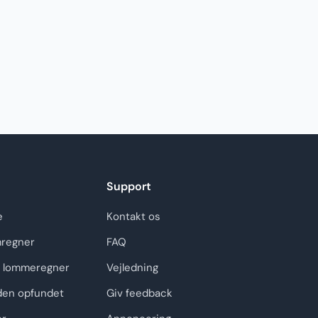
Support
e
Kontakt os
regner
FAQ
 lommeregner
Vejledning
den opfundet
Giv feedback