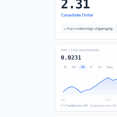
2.31
Canadiske Dollar
Kurs midlertidigt utilgængelig
PHP / CAD VALUTAKURS
0.0231
1D
5D
1M
1Y
5Y
Max
Fra
Frankfurter API
· Opdateres hvert 60.