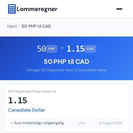
Lommeregner
Hjem
50 PHP til CAD
50
1.15
→
PHP
CAD
50 PHP til CAD
Omregn 50 Filippinske Peso til Canadiske Dollar
50 Filippinske Peso svarer til
1.15
Canadiske Dollar
Kurs midlertidigt utilgængelig
Live
9. August 2026