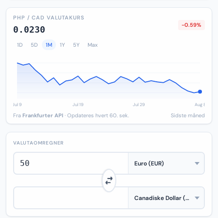
PHP / CAD VALUTAKURS
-0.59%
0.0230
1D
5D
1M
1Y
5Y
Max
Fra
Frankfurter API
· Opdateres hvert 60. sek.
Sidste måned
VALUTAOMREGNER