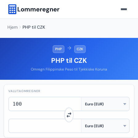
Lommeregner
Hjem
PHP til CZK
→
PHP
CZK
PHP til CZK
Omregn Filippinske Peso til Tjekkiske Koruna
VALUTAOMREGNER