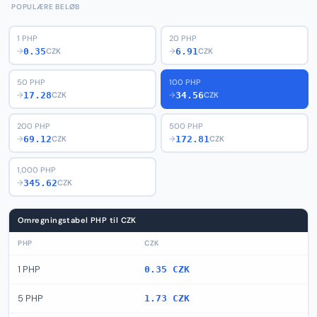
POPULÆRE BELØB
1 PHP
20 PHP
0.35
6.91
→
CZK
→
CZK
50 PHP
100 PHP
17.28
34.56
→
CZK
→
CZK
200 PHP
500 PHP
69.12
172.81
→
CZK
→
CZK
1,000 PHP
345.62
→
CZK
Omregningstabel PHP til CZK
PHP
CZK
1 PHP
0.35 CZK
5 PHP
1.73 CZK