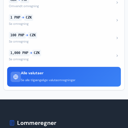
Omvendt omregning
1 PHP
→
CZK
Se omregning
100 PHP
→
CZK
Se omregning
1,000 PHP
→
CZK
Se omregning
Alle valutaer
Se alle tilgængelige valutaomregninger
Lommeregner