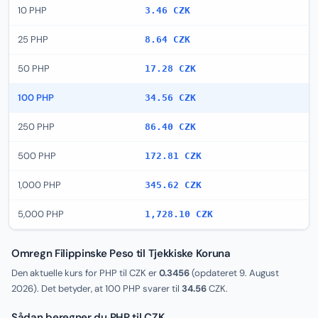
10 PHP
3.46 CZK
25 PHP
8.64 CZK
50 PHP
17.28 CZK
100 PHP
34.56 CZK
250 PHP
86.40 CZK
500 PHP
172.81 CZK
1,000 PHP
345.62 CZK
5,000 PHP
1,728.10 CZK
Omregn Filippinske Peso til Tjekkiske Koruna
Den aktuelle kurs for PHP til CZK er
0.3456
(opdateret
9. August
2026
). Det betyder, at 100 PHP svarer til
34.56
CZK.
Sådan beregner du PHP til CZK