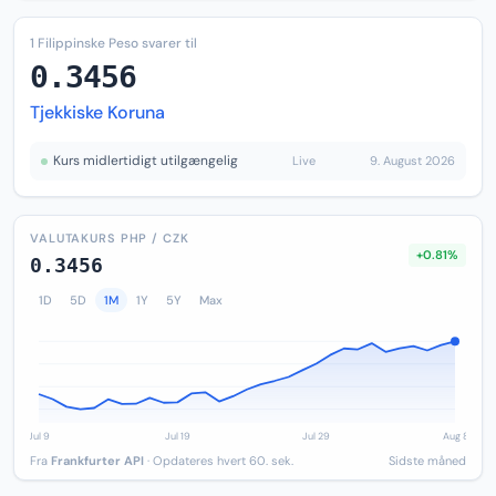
1 Filippinske Peso svarer til
0.3456
Tjekkiske Koruna
Kurs midlertidigt utilgængelig
Live
9. August 2026
VALUTAKURS PHP / CZK
+0.81%
0.3456
1D
5D
1M
1Y
5Y
Max
Fra
Frankfurter API
· Opdateres hvert 60. sek.
Sidste måned