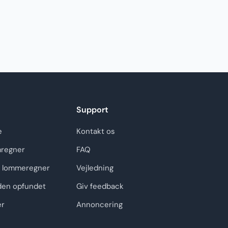
Support
e
Kontakt os
regner
FAQ
 lommeregner
Vejledning
den opfundet
Giv feedback
er
Annoncering