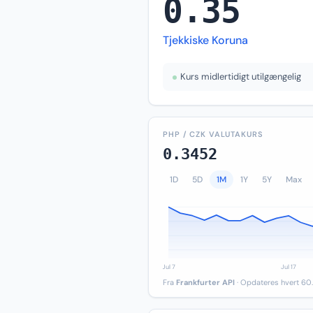
0.35
Tjekkiske Koruna
Kurs midlertidigt utilgængelig
PHP / CZK VALUTAKURS
0.3452
1D
5D
1M
1Y
5Y
Max
Fra
Frankfurter API
· Opdateres hvert 60.