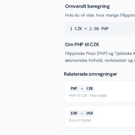
Omvendt beregning
Hvis du vil vide, hvor mange Filippin
1 CZK = 2.90 PHP
Om PHP til CZK
Filippinske Peso (PHP) og Tjekkiske
økonomiske forhold, rentesatser og
Relaterede omregninger
PHP
→
CZK
PHP til CZK · Alle beløb
EUR
→
USD
Euro til Dollar