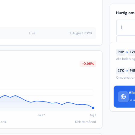
Hurtig om
Live
7. August 2026
PHP
→
CZ
Alle beløb 
-0.95%
CZK
→
PH
Omvendt om
All
Se a
 sek.
Sidste måned