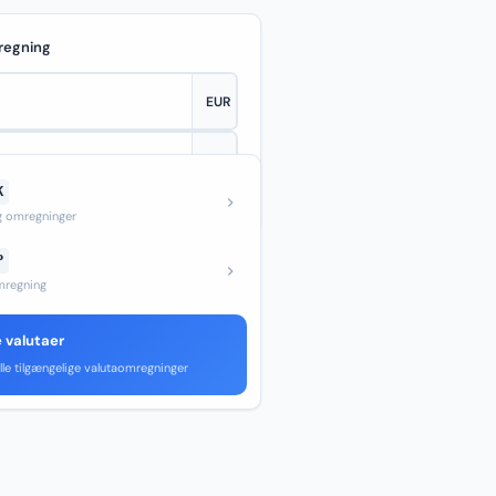
regning
K
—
og omregninger
P
regning
e valutaer
lle tilgængelige valutaomregninger