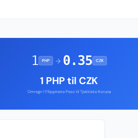
1
0.35
→
PHP
CZK
1 PHP til CZK
Omregn 1 Filippinske Peso til Tjekkiske Koruna