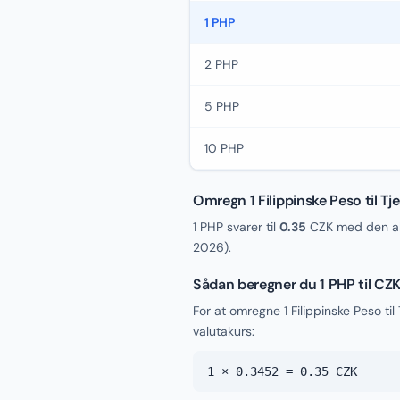
1 PHP
2 PHP
5 PHP
10 PHP
Omregn 1 Filippinske Peso til Tj
1 PHP svarer til
0.35
CZK med den ak
2026
).
Sådan beregner du 1 PHP til CZ
For at omregne 1 Filippinske Peso ti
valutakurs:
1 × 0.3452 = 0.35 CZK