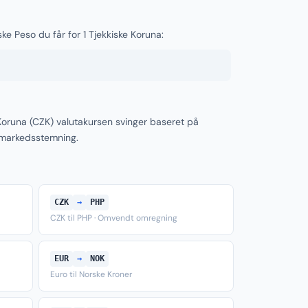
ske Peso du får for 1 Tjekkiske Koruna:
 Koruna (CZK) valutakursen svinger baseret på
 markedsstemning.
CZK
→
PHP
CZK til PHP · Omvendt omregning
EUR
→
NOK
Euro til Norske Kroner