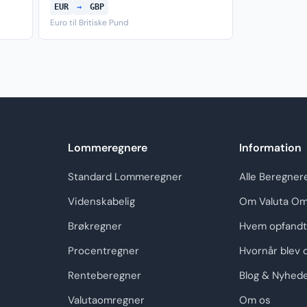
EUR
→
GBP
Euro til Britiske Pund
Lommeregnere
Information
Standard Lommeregner
Alle Beregner
Videnskabelig
Om Valuta Om
Brøkregner
Hvem opfandt
Procentregner
Hvornår blev 
Renteberegner
Blog & Nyhed
Valutaomregner
Om os