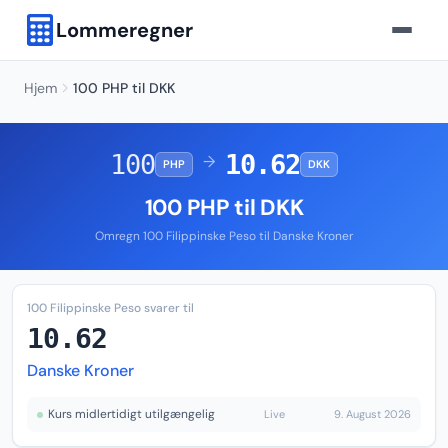
Lommeregner
Hjem
100 PHP til DKK
100
10.62
→
PHP
DKK
100 PHP til DKK
Omregn 100 Filippinske Peso til Danske Kroner
100 Filippinske Peso svarer til
10.62
Danske Kroner
Kurs midlertidigt utilgængelig
Live
9. August 2026