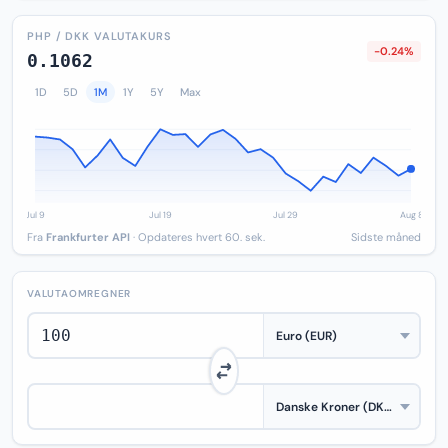
PHP / DKK VALUTAKURS
-0.24%
0.1062
1D
5D
1M
1Y
5Y
Max
Fra
Frankfurter API
· Opdateres hvert 60. sek.
Sidste måned
VALUTAOMREGNER