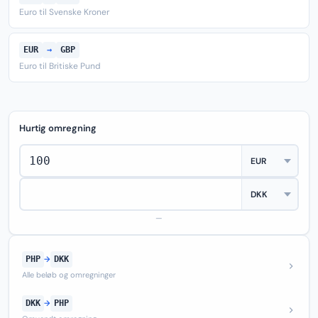
Euro til Svenske Kroner
EUR
→
GBP
Euro til Britiske Pund
Hurtig omregning
—
PHP
→
DKK
Alle beløb og omregninger
DKK
→
PHP