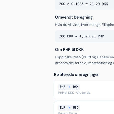
200 × 0.1065 = 21.29 DKK
Omvendt beregning
Hvis du vil vide, hvor mange Filippi
200 DKK = 1,878.71 PHP
Om PHP til DKK
Filippinske Peso (PHP) og Danske Kr
økonomiske forhold, rentesatser og
Relaterede omregninger
PHP
→
DKK
PHP til DKK · Alle beløb
EUR
→
USD
Euro til Dollar