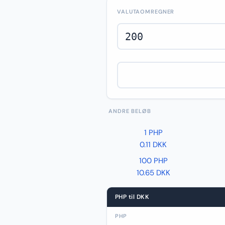
VALUTAOMREGNER
ANDRE BELØB
1 PHP
0.11 DKK
100 PHP
10.65 DKK
PHP til DKK
PHP