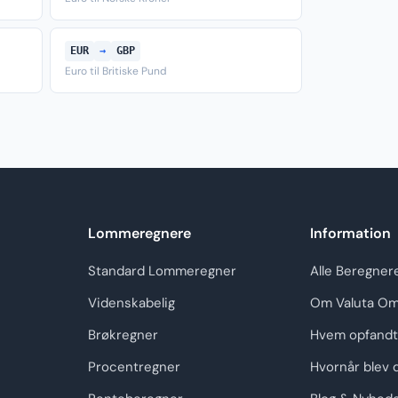
EUR
→
GBP
Euro til Britiske Pund
Lommeregnere
Information
Standard Lommeregner
Alle Beregner
Videnskabelig
Om Valuta Om
Brøkregner
Hvem opfandt
Procentregner
Hvornår blev 