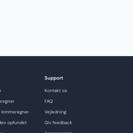
Support
e
Kontakt os
regner
FAQ
 lommeregner
Vejledning
den opfundet
Giv feedback