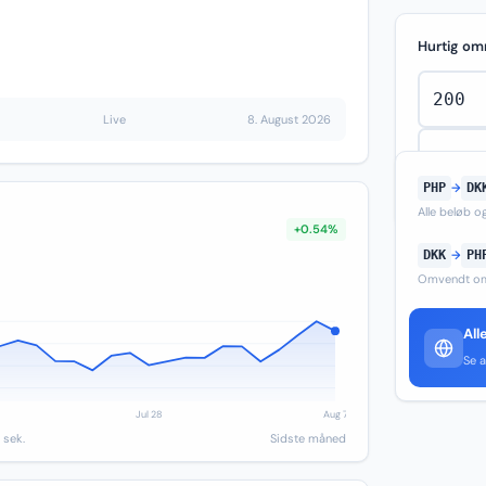
Hurtig om
Live
8. August 2026
PHP
→
DK
Alle beløb 
+0.54%
DKK
→
PH
Omvendt om
All
Se a
 sek.
Sidste måned