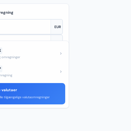
regning
K
—
og omregninger
P
regning
e valutaer
lle tilgængelige valutaomregninger