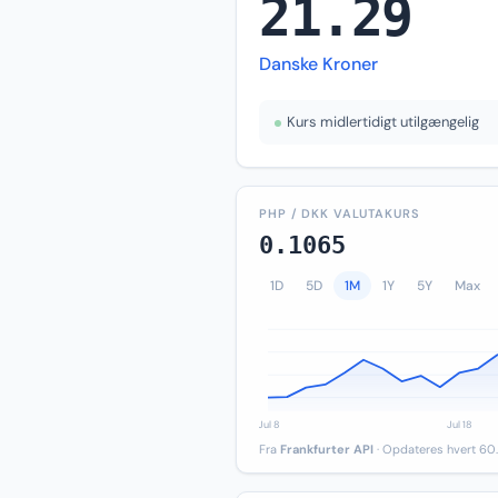
21.29
Danske Kroner
Kurs midlertidigt utilgængelig
PHP / DKK VALUTAKURS
0.1065
1D
5D
1M
1Y
5Y
Max
Fra
Frankfurter API
· Opdateres hvert 60.