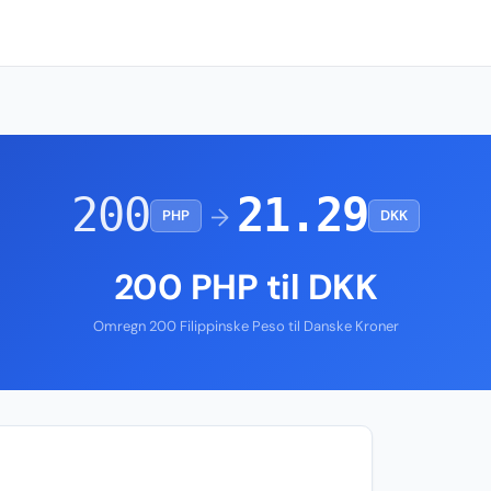
200
21.29
→
PHP
DKK
200 PHP til DKK
Omregn 200 Filippinske Peso til Danske Kroner