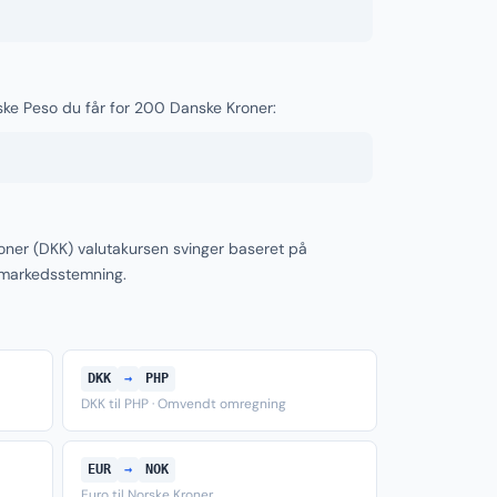
nske Peso du får for 200 Danske Kroner:
oner (DKK) valutakursen svinger baseret på
 markedsstemning.
DKK
→
PHP
DKK til PHP · Omvendt omregning
EUR
→
NOK
Euro til Norske Kroner