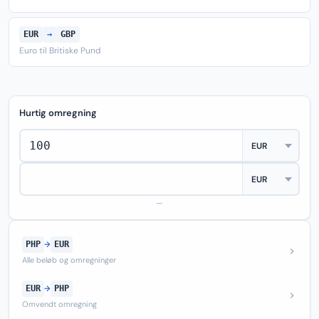
EUR
→
GBP
Euro til Britiske Pund
Hurtig omregning
—
PHP
→
EUR
Alle beløb og omregninger
EUR
→
PHP
Omvendt omregning