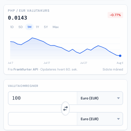
PHP / EUR VALUTAKURS
-0.77%
0.0143
1D
5D
1M
1Y
5Y
Max
Fra
Frankfurter API
· Opdateres hvert 60. sek.
Sidste måned
VALUTAOMREGNER