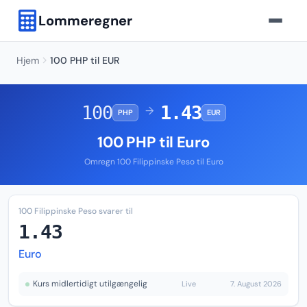
Lommeregner
Hjem
100 PHP til EUR
100
1.43
→
PHP
EUR
100 PHP til Euro
Omregn 100 Filippinske Peso til Euro
100 Filippinske Peso svarer til
1.43
Euro
Kurs midlertidigt utilgængelig
Live
7. August 2026