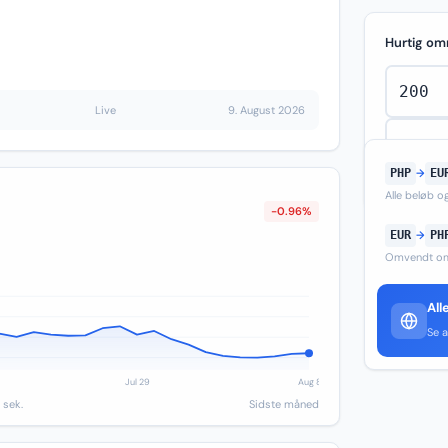
Hurtig om
Live
9. August 2026
PHP
→
EU
Alle beløb 
-0.96%
EUR
→
PH
Omvendt om
All
Se a
 sek.
Sidste måned