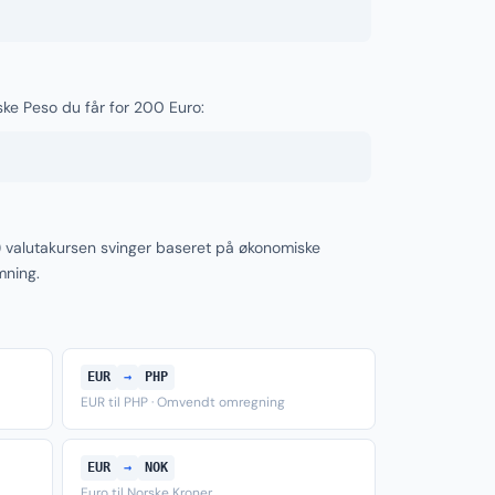
nske Peso du får for 200 Euro:
) valutakursen svinger baseret på økonomiske
mning.
EUR
→
PHP
EUR til PHP · Omvendt omregning
EUR
→
NOK
Euro til Norske Kroner