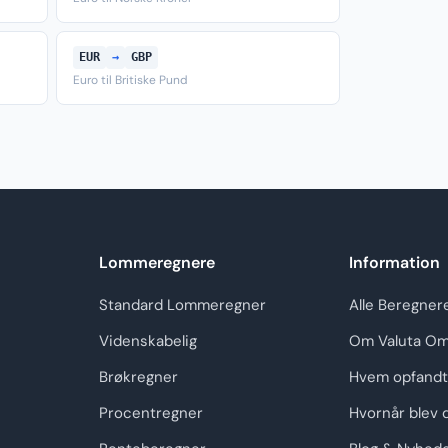
EUR
→
GBP
Euro til Britiske Pund
Lommeregnere
Information
Standard Lommeregner
Alle Beregner
Videnskabelig
Om Valuta Om
Brøkregner
Hvem opfandt
Procentregner
Hvornår blev 