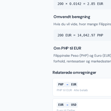
200 × 0.0142 = 2.85 EUR
Omvendt beregning
Hvis du vil vide, hvor mange Filippi
200 EUR = 14,042.97 PHP
Om PHP til EUR
Filippinske Peso (PHP) og Euro (EUR
forhold, rentesatser og markedsste
Relaterede omregninger
PHP
→
EUR
PHP til EUR · Alle beløb
EUR
→
USD
Euro til Dollar