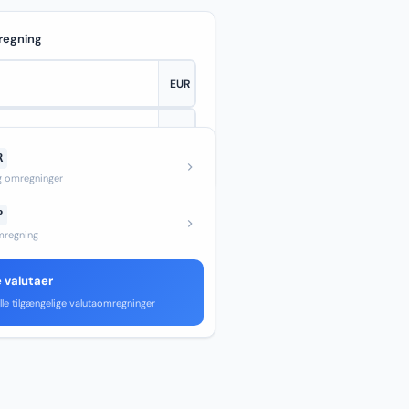
regning
R
—
og omregninger
P
regning
e valutaer
lle tilgængelige valutaomregninger