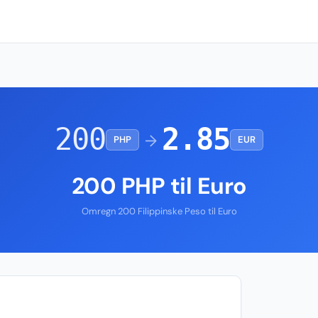
200
2.85
→
PHP
EUR
200 PHP til Euro
Omregn 200 Filippinske Peso til Euro