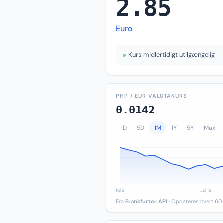
2.85
Euro
Kurs midlertidigt utilgængelig
PHP / EUR VALUTAKURS
0.0142
1D
5D
1M
1Y
5Y
Max
Fra
Frankfurter API
· Opdateres hvert 60.