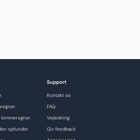
Support
e
Kontakt os
regner
FAQ
 lommeregner
Vejledning
den opfundet
Giv feedback