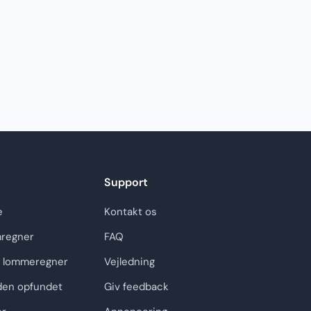
Support
e
Kontakt os
regner
FAQ
 lommeregner
Vejledning
den opfundet
Giv feedback