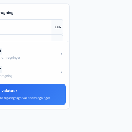
regning
R
—
og omregninger
P
regning
e valutaer
lle tilgængelige valutaomregninger