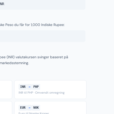
NR
nske Peso du får for 1,000 Indiske Rupee:
upee (INR) valutakursen svinger baseret på
 markedsstemning.
INR
→
PHP
INR til PHP · Omvendt omregning
EUR
→
NOK
Euro til Norske Kroner