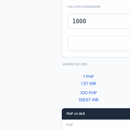
VALUTAOMREGNER
ANDRE BELØB
1 PHP
1.57 INR
100 PHP
156.67 INR
PHP til INR
PHP