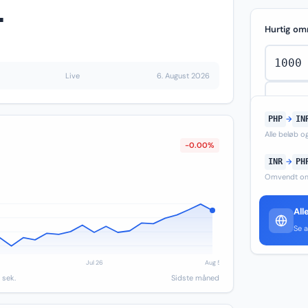
1
Hurtig om
Live
6. August 2026
PHP
→
IN
Alle beløb 
-0.00%
INR
→
PH
Omvendt om
All
Se a
 sek.
Sidste måned