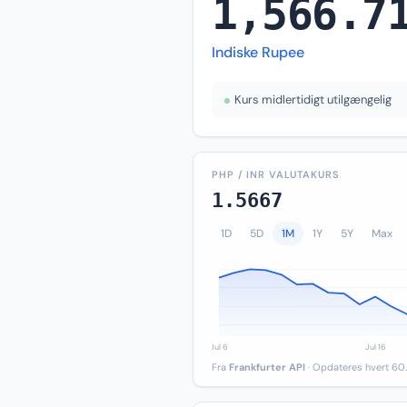
1,566.7
Indiske Rupee
Kurs midlertidigt utilgængelig
PHP / INR VALUTAKURS
1.5667
1D
5D
1M
1Y
5Y
Max
Fra
Frankfurter API
· Opdateres hvert 60.