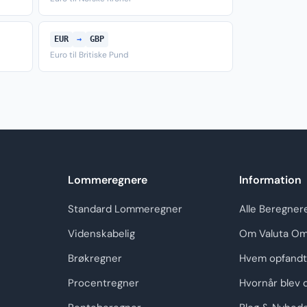
EUR
→
GBP
Euro til Britiske Pund
Lommeregnere
Information
Standard Lommeregner
Alle Beregner
Videnskabelig
Om Valuta Om
Brøkregner
Hvem opfandt
Procentregner
Hvornår blev 