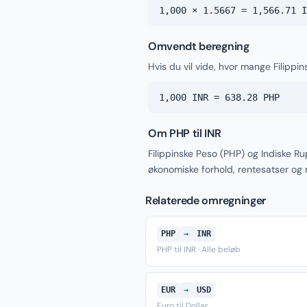
1,000 × 1.5667 = 1,566.71 I
Omvendt beregning
Hvis du vil vide, hvor mange Filippi
1,000 INR = 638.28 PHP
Om PHP til INR
Filippinske Peso (PHP) og Indiske R
økonomiske forhold, rentesatser og
Relaterede omregninger
PHP
→
INR
PHP til INR · Alle beløb
EUR
→
USD
Euro til Dollar