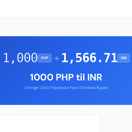
1,000
1,566.71
→
PHP
INR
1000 PHP til INR
Omregn 1,000 Filippinske Peso til Indiske Rupee