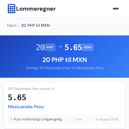
Lommeregner
Hjem
20 PHP til MXN
20
5.65
→
PHP
MXN
20 PHP til MXN
Omregn 20 Filippinske Peso til Mexicanske Peso
20 Filippinske Peso svarer til
5.65
Mexicanske Peso
Kurs midlertidigt utilgængelig
Live
9. August 2026