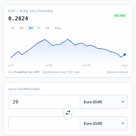
PHP / MXN VALUTAKURS
+0.14%
0.2824
1D
5D
1M
1Y
5Y
Max
Fra
Frankfurter API
· Opdateres hvert 60. sek.
Sidste måned
VALUTAOMREGNER