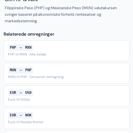
Filippinske Peso (PHP) og Mexicanske Peso (MXN) valutakursen
svinger baseret på økonomiske forhold, rentesatser og
markedsstemning.
Relaterede omregninger
PHP
→
MXN
PHP til MXN · Alle beløb
MXN
→
PHP
MXN til PHP · Omvendt omregning
EUR
→
USD
Euro til Dollar
EUR
→
NOK
Euro til Norske Kroner