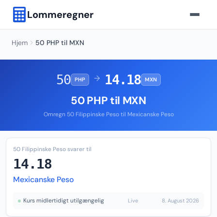
Lommeregner
Hjem
50 PHP til MXN
50
14.18
→
PHP
MXN
50 PHP til MXN
Omregn 50 Filippinske Peso til Mexicanske Peso
50 Filippinske Peso svarer til
14.18
Mexicanske Peso
Kurs midlertidigt utilgængelig
Live
8. August 2026