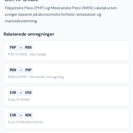
Filippinske Peso (PHP) og Mexicanske Peso (MXN) valutakursen
svinger baseret på økonomiske forhold, rentesatser og
markedsstemning.
Relaterede omregninger
PHP
→
MXN
PHP til MXN · Alle beløb
MXN
→
PHP
MXN til PHP · Omvendt omregning
EUR
→
USD
Euro til Dollar
EUR
→
NOK
Euro til Norske Kroner