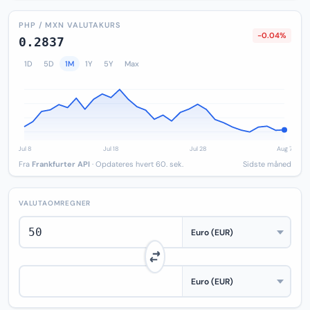
PHP / MXN VALUTAKURS
-0.04%
0.2837
1D
5D
1M
1Y
5Y
Max
Fra
Frankfurter API
· Opdateres hvert 60. sek.
Sidste måned
VALUTAOMREGNER