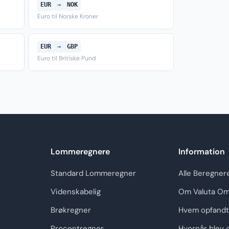
EUR
→
NOK
Euro til Norske Kroner
EUR
→
GBP
Euro til Britiske Pund
Lommeregnere
Information
Standard Lommeregner
Alle Beregner
Videnskabelig
Om Valuta Om
Brøkregner
Hvem opfandt
Procentregner
Hvornår blev 