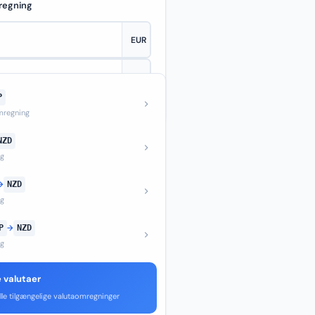
regning
P
—
regning
NZD
ng
→
NZD
ng
P
→
NZD
ng
e valutaer
lle tilgængelige valutaomregninger