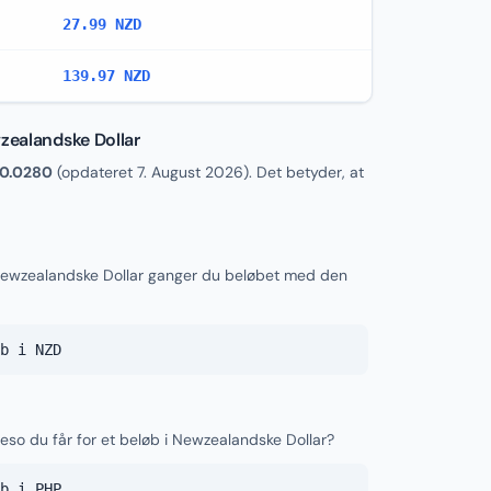
27.99 NZD
139.97 NZD
wzealandske Dollar
0.0280
(opdateret
7. August 2026
). Det betyder, at
l Newzealandske Dollar ganger du beløbet med den
b i NZD
Peso du får for et beløb i Newzealandske Dollar?
b i PHP