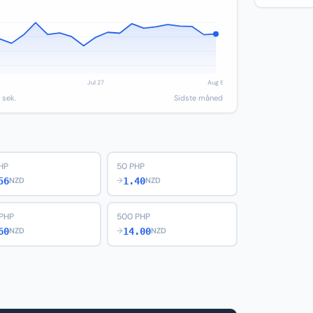
 sek.
Sidste måned
HP
50 PHP
56
1.40
NZD
→
NZD
PHP
500 PHP
60
14.00
NZD
→
NZD