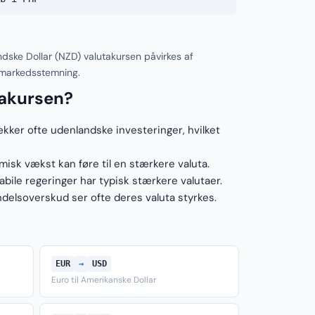
dske Dollar (NZD) valutakursen påvirkes af
 markedsstemning.
takursen?
ækker ofte udenlandske investeringer, hvilket
sk vækst kan føre til en stærkere valuta.
ile regeringer har typisk stærkere valutaer.
elsoverskud ser ofte deres valuta styrkes.
EUR
→
USD
Euro til Amerikanske Dollar