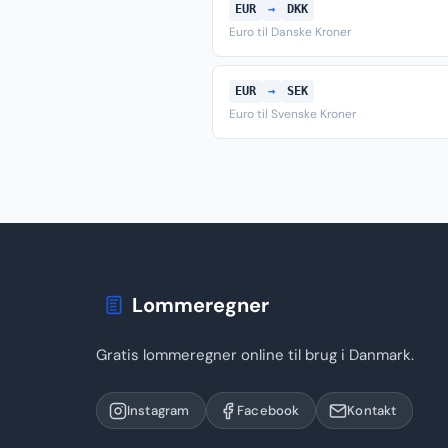
EUR
→
DKK
Euro til Danske Kroner
EUR
→
SEK
Euro til Svenske Kroner
Lommeregner
Gratis lommeregner online til brug i Danmark.
Instagram
Facebook
Kontakt