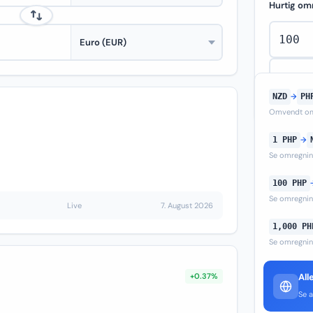
Hurtig om
NZD
→
PH
Omvendt om
1 PHP
→
Se omregni
100 PHP
Se omregni
Live
7. August 2026
1,000 PH
Se omregni
+0.37%
All
Se a