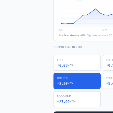
Fra
Frankfurter API
· Opdateres hvert 60.
POPULÆRE BELØB
1 PHP
20 P
0.03
0.
→
NZD
→
100 PHP
200 
2.80
5.
→
NZD
→
1,000 PHP
27.99
→
NZD