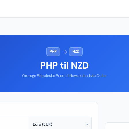
→
PHP
NZD
PHP til NZD
Omregn Filippinske Peso til Newzealandske Dollar