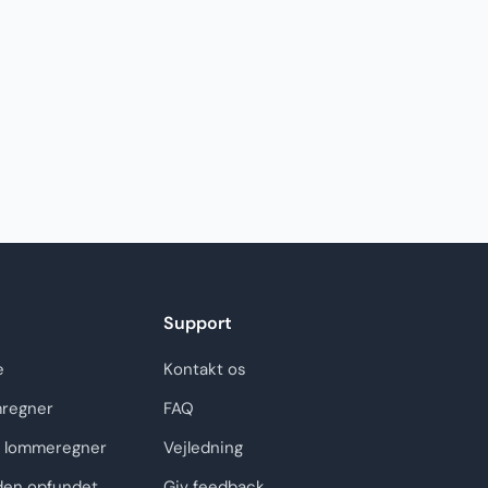
Support
e
Kontakt os
regner
FAQ
 lommeregner
Vejledning
den opfundet
Giv feedback