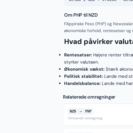
Om PHP til NZD
Filippinske Peso (PHP) og Newzealan
økonomiske forhold, rentesatser og
Hvad påvirker valu
Rentesatser:
Højere renter tiltr
styrker valutaen.
Økonomisk vækst:
Stærk økonomi
Politisk stabilitet:
Lande med stab
Handelsbalance:
Lande med hand
Relaterede omregninger
NZD
→
PHP
Omvendt omregning