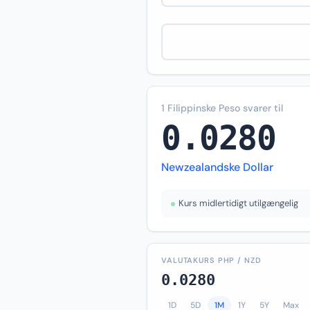
1 Filippinske Peso svarer til
0.0280
Newzealandske Dollar
Kurs midlertidigt utilgængelig
VALUTAKURS PHP / NZD
0.0280
1D
5D
1M
1Y
5Y
Max