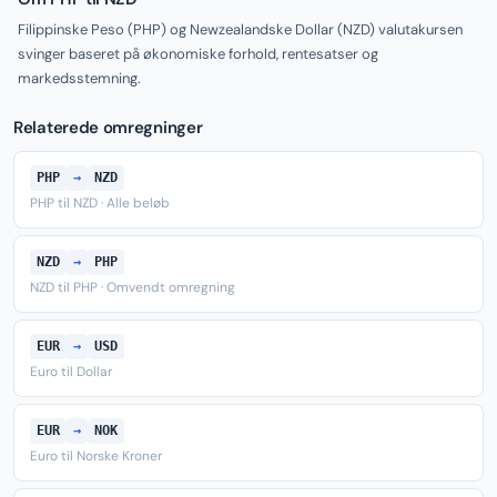
Filippinske Peso (PHP) og Newzealandske Dollar (NZD) valutakursen
svinger baseret på økonomiske forhold, rentesatser og
markedsstemning.
Relaterede omregninger
PHP
→
NZD
PHP til NZD · Alle beløb
NZD
→
PHP
NZD til PHP · Omvendt omregning
EUR
→
USD
Euro til Dollar
EUR
→
NOK
Euro til Norske Kroner