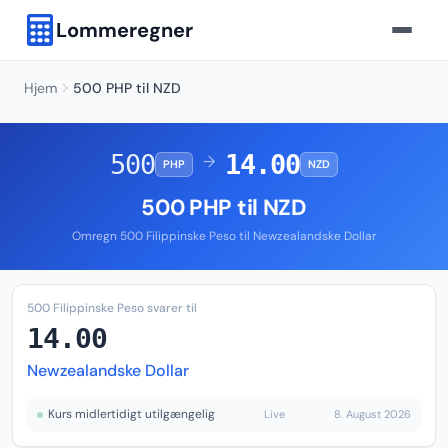
Lommeregner
Hjem
500 PHP til NZD
500
14.00
→
PHP
NZD
500 PHP til NZD
Omregn 500 Filippinske Peso til Newzealandske Dollar
500 Filippinske Peso svarer til
14.00
Newzealandske Dollar
Kurs midlertidigt utilgængelig
Live
8. August 2026