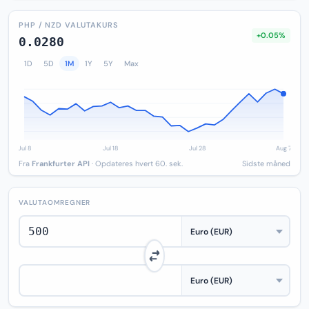
PHP / NZD VALUTAKURS
+0.05%
0.0280
1D
5D
1M
1Y
5Y
Max
Fra
Frankfurter API
· Opdateres hvert 60. sek.
Sidste måned
VALUTAOMREGNER