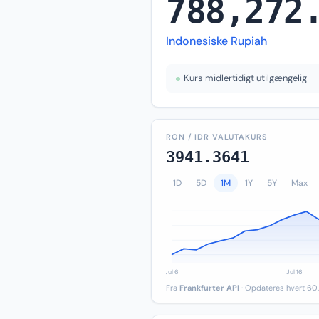
788,272
Indonesiske Rupiah
Kurs midlertidigt utilgængelig
RON / IDR VALUTAKURS
3941.3641
1D
5D
1M
1Y
5Y
Max
Fra
Frankfurter API
· Opdateres hvert 60.