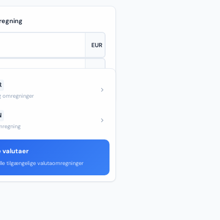
regning
R
—
og omregninger
N
regning
e valutaer
lle tilgængelige valutaomregninger