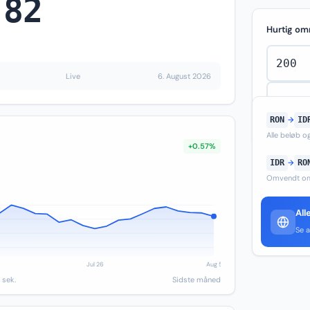
.82
Hurtig om
Live
6. August 2026
RON
→
ID
Alle beløb 
+0.57%
IDR
→
RO
Omvendt om
All
Se a
 sek.
Sidste måned