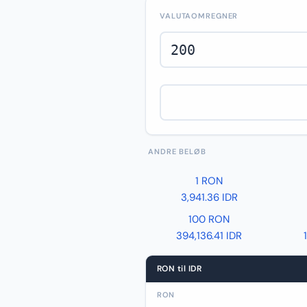
VALUTAOMREGNER
ANDRE BELØB
1 RON
3,941.36 IDR
100 RON
394,136.41 IDR
RON til IDR
RON