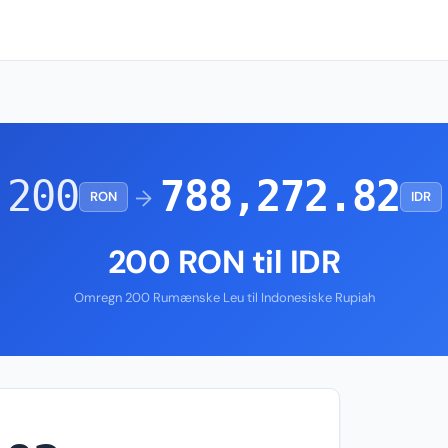
200
788,272.82
→
RON
IDR
200 RON til IDR
Omregn 200 Rumænske Leu til Indonesiske Rupiah