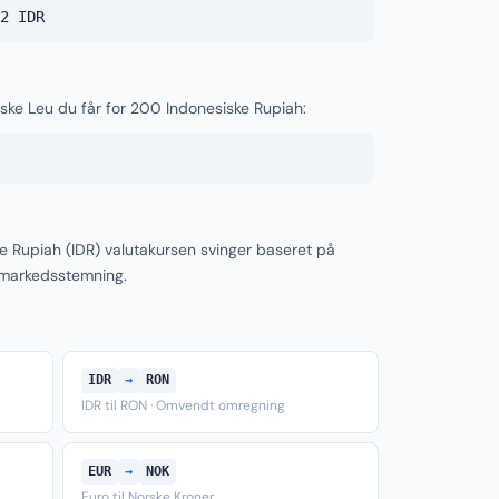
2 IDR
ske Leu du får for 200 Indonesiske Rupiah:
 Rupiah (IDR) valutakursen svinger baseret på
 markedsstemning.
IDR
→
RON
IDR til RON · Omvendt omregning
EUR
→
NOK
Euro til Norske Kroner