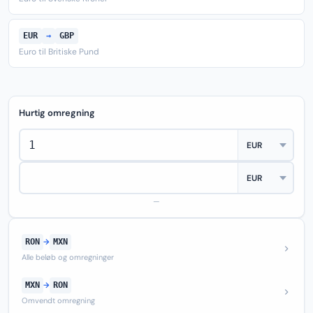
EUR
→
GBP
Euro til Britiske Pund
Hurtig omregning
—
RON
→
MXN
Alle beløb og omregninger
MXN
→
RON
Omvendt omregning