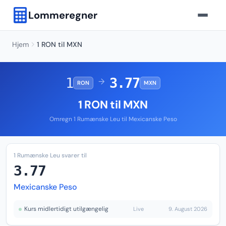
Lommeregner
Hjem
1 RON til MXN
1
3.77
→
RON
MXN
1 RON til MXN
Omregn 1 Rumænske Leu til Mexicanske Peso
1 Rumænske Leu svarer til
3.77
Mexicanske Peso
Kurs midlertidigt utilgængelig
Live
9. August 2026