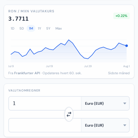
RON / MXN VALUTAKURS
+0.22%
3.7711
1D
5D
1M
1Y
5Y
Max
Fra
Frankfurter API
· Opdateres hvert 60. sek.
Sidste måned
VALUTAOMREGNER