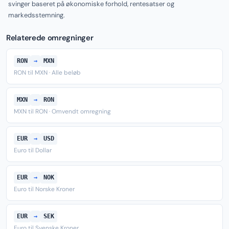
svinger baseret på økonomiske forhold, rentesatser og
markedsstemning.
Relaterede omregninger
RON
→
MXN
RON til MXN · Alle beløb
MXN
→
RON
MXN til RON · Omvendt omregning
EUR
→
USD
Euro til Dollar
EUR
→
NOK
Euro til Norske Kroner
EUR
→
SEK
Euro til Svenske Kroner