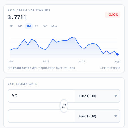
RON / MXN VALUTAKURS
-0.10%
3.7711
1D
5D
1M
1Y
5Y
Max
Fra
Frankfurter API
· Opdateres hvert 60. sek.
Sidste måned
VALUTAOMREGNER