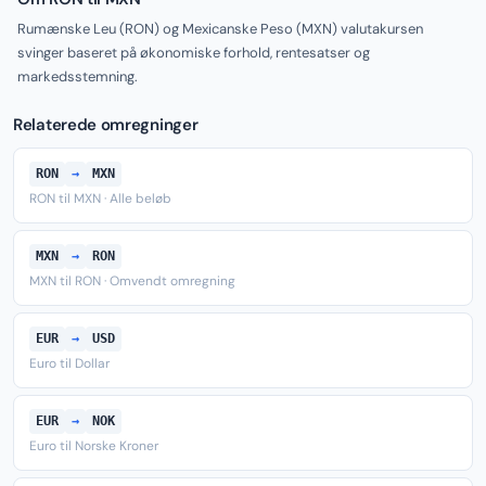
Rumænske Leu (RON) og Mexicanske Peso (MXN) valutakursen
svinger baseret på økonomiske forhold, rentesatser og
markedsstemning.
Relaterede omregninger
RON
→
MXN
RON til MXN · Alle beløb
MXN
→
RON
MXN til RON · Omvendt omregning
EUR
→
USD
Euro til Dollar
EUR
→
NOK
Euro til Norske Kroner