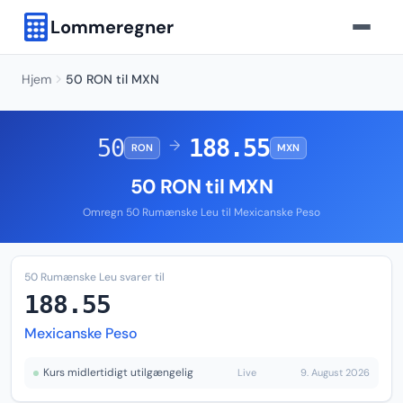
Lommeregner
Hjem
50 RON til MXN
50
188.55
→
RON
MXN
50 RON til MXN
Omregn 50 Rumænske Leu til Mexicanske Peso
50 Rumænske Leu svarer til
188.55
Mexicanske Peso
Kurs midlertidigt utilgængelig
Live
9. August 2026