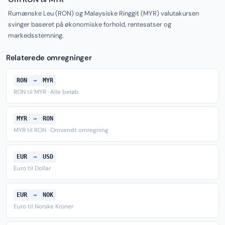
Rumænske Leu (RON) og Malaysiske Ringgit (MYR) valutakursen
svinger baseret på økonomiske forhold, rentesatser og
markedsstemning.
Relaterede omregninger
RON
→
MYR
RON til MYR · Alle beløb
MYR
→
RON
MYR til RON · Omvendt omregning
EUR
→
USD
Euro til Dollar
EUR
→
NOK
Euro til Norske Kroner