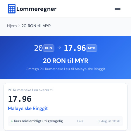
Lommeregner
Hjem
20 RON til MYR
20
17.96
→
RON
MYR
20 RON til MYR
Omregn 20 Rumænske Leu til Malaysiske Ringgit
20 Rumænske Leu svarer til
17.96
Malaysiske Ringgit
Kurs midlertidigt utilgængelig
Live
8. August 2026