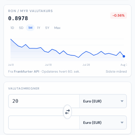
RON / MYR VALUTAKURS
-0.56%
0.8978
1D
5D
1M
1Y
5Y
Max
Fra
Frankfurter API
· Opdateres hvert 60. sek.
Sidste måned
VALUTAOMREGNER