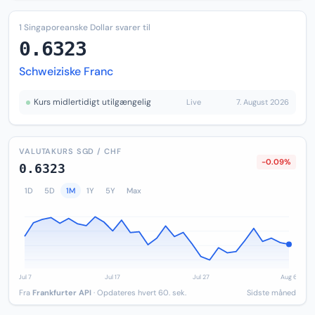
1 Singaporeanske Dollar svarer til
0.6323
Schweiziske Franc
Kurs midlertidigt utilgængelig
Live
7. August 2026
VALUTAKURS SGD / CHF
-0.09%
0.6323
1D
5D
1M
1Y
5Y
Max
Fra
Frankfurter API
· Opdateres hvert 60. sek.
Sidste måned