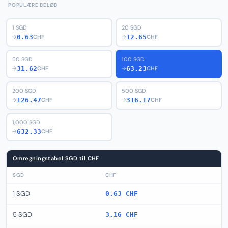
POPULÆRE BELØB
1 SGD
20 SGD
0.63
12.65
→
CHF
→
CHF
50 SGD
100 SGD
31.62
63.23
→
CHF
→
CHF
200 SGD
500 SGD
126.47
316.17
→
CHF
→
CHF
1,000 SGD
632.33
→
CHF
Omregningstabel SGD til CHF
SGD
CHF
1 SGD
0.63 CHF
5 SGD
3.16 CHF