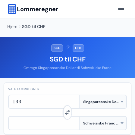
Lommeregner
Hjem
SGD til CHF
→
SGD
CHF
SGD til CHF
Omregn Singaporeanske Dollar til Schweiziske Franc
VALUTAOMREGNER