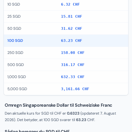
10 SGD
6.32 CHF
25 SGD
15.81 CHF
50 SGD
31.62 CHF
100 SGD
63.23 CHF
250 SGD
158.08 CHF
500 SGD
316.17 CHF
1,000 SGD
632.33 CHF
5,000 SGD
3,161.66 CHF
Omregn Singaporeanske Dollar til Schweiziske Franc
Den aktuelle kurs for SGD til CHF er
0.6323
(opdateret
7. August
2026
). Det betyder, at 100 SGD svarer til
63.23
CHF.
Sådan beregner du SGD til CHF