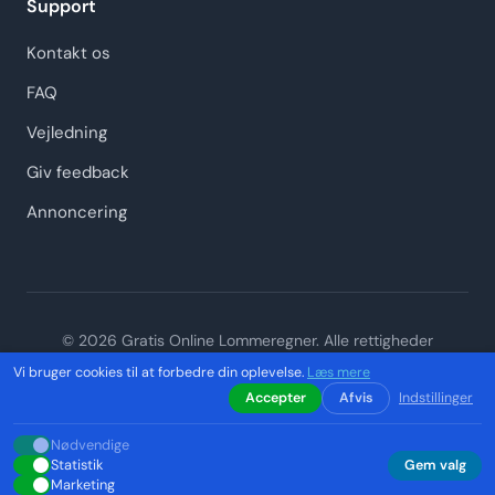
Support
Kontakt os
FAQ
Vejledning
Giv feedback
Annoncering
© 2026 Gratis Online Lommeregner. Alle rettigheder
forbeholdes. Lommeregner online - din gratis brøk
Vi bruger cookies til at forbedre din oplevelse.
Læs mere
lommeregner.
Accepter
Afvis
Indstillinger
Privatlivspolitik
Vilkår og betingelser
Cookiepolitik
Nødvendige
Cookie-indstillinger
Statistik
Gem valg
Marketing