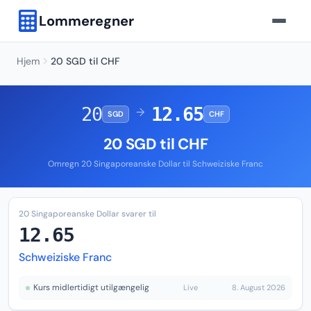
Lommeregner
Hjem
20 SGD til CHF
20
12.65
→
SGD
CHF
20 SGD til CHF
Omregn 20 Singaporeanske Dollar til Schweiziske Franc
20 Singaporeanske Dollar svarer til
12.65
Schweiziske Franc
Kurs midlertidigt utilgængelig
Live
8. August 2026