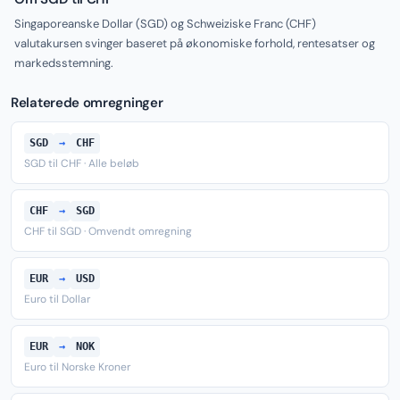
Singaporeanske Dollar (SGD) og Schweiziske Franc (CHF)
valutakursen svinger baseret på økonomiske forhold, rentesatser og
markedsstemning.
Relaterede omregninger
SGD
→
CHF
SGD til CHF · Alle beløb
CHF
→
SGD
CHF til SGD · Omvendt omregning
EUR
→
USD
Euro til Dollar
EUR
→
NOK
Euro til Norske Kroner