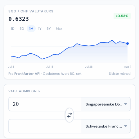
SGD / CHF VALUTAKURS
+0.53%
0.6323
1D
5D
1M
1Y
5Y
Max
Fra
Frankfurter API
· Opdateres hvert 60. sek.
Sidste måned
VALUTAOMREGNER