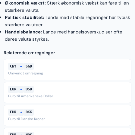
Økonomisk vækst:
Stærk økonomisk vækst kan føre til en
stærkere valuta.
Politisk stabilitet:
Lande med stabile regeringer har typisk
stærkere valutaer.
Handelsbalance:
Lande med handelsoverskud ser ofte
deres valuta styrkes.
Relaterede omregninger
CNY
→
SGD
Omvendt omregning
EUR
→
USD
Euro til Amerikanske Dollar
EUR
→
DKK
Euro til Danske Kroner