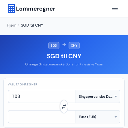
Lommeregner
Hjem
SGD til CNY
→
SGD
CNY
SGD til CNY
Omregn Singaporeanske Dollar til Kinesiske Yuan
VALUTAOMREGNER