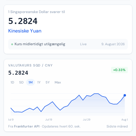
1 Singaporeanske Dollar svarer til
5.2824
Kinesiske Yuan
Kurs midlertidigt utilgængelig
Live
9. August 2026
VALUTAKURS SGD / CNY
+0.33%
5.2824
1D
5D
1M
1Y
5Y
Max
Fra
Frankfurter API
· Opdateres hvert 60. sek.
Sidste måned