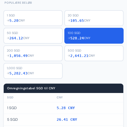
POPULÆRE BELØB
1 SGD
20 SGD
5.28
105.65
→
CNY
→
CNY
50 SGD
100 SGD
264.12
528.24
→
CNY
→
CNY
200 SGD
500 SGD
1,056.49
2,641.21
→
CNY
→
CNY
1,000 SGD
5,282.43
→
CNY
Omregningstabel SGD til CNY
SGD
CNY
1 SGD
5.28 CNY
5 SGD
26.41 CNY