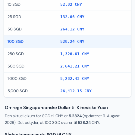
10 SGD
52.82 CNY
25 SGD
132.06 CNY
50 SGD
264.12 CNY
100 SGD
528.24 CNY
250 SGD
1,320.61 CNY
500 SGD
2,641.21 CNY
1,000 SGD
5,282.43 CNY
5,000 SGD
26,412.15 CNY
Omregn Singaporeanske Dollar til Kinesiske Yuan
Den aktuelle kurs for SGD til CNY er
5.2824
(opdateret
9. August
2026
). Det betyder, at 100 SGD svarer til
528.24
CNY.
Sådan beregner du SGD til CNY