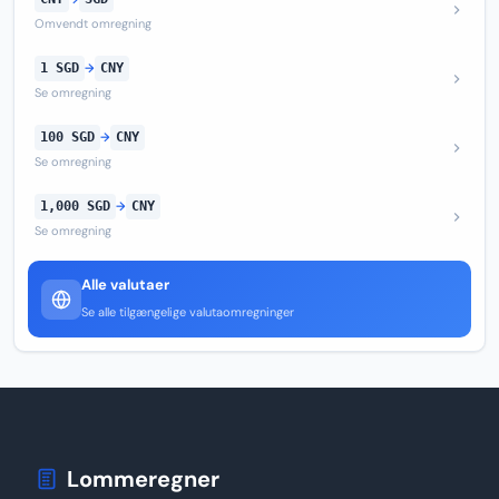
Omvendt omregning
1 SGD
→
CNY
Se omregning
100 SGD
→
CNY
Se omregning
1,000 SGD
→
CNY
Se omregning
Alle valutaer
Se alle tilgængelige valutaomregninger
Lommeregner