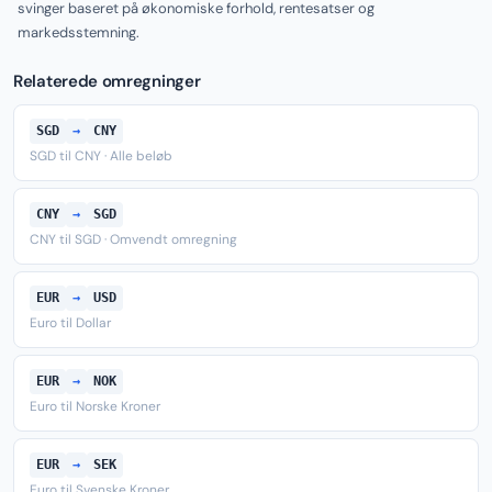
svinger baseret på økonomiske forhold, rentesatser og
markedsstemning.
Relaterede omregninger
SGD
→
CNY
SGD til CNY · Alle beløb
CNY
→
SGD
CNY til SGD · Omvendt omregning
EUR
→
USD
Euro til Dollar
EUR
→
NOK
Euro til Norske Kroner
EUR
→
SEK
Euro til Svenske Kroner