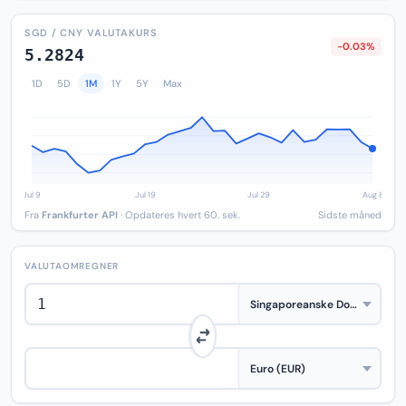
SGD / CNY VALUTAKURS
-0.03%
5.2824
1D
5D
1M
1Y
5Y
Max
Fra
Frankfurter API
· Opdateres hvert 60. sek.
Sidste måned
VALUTAOMREGNER