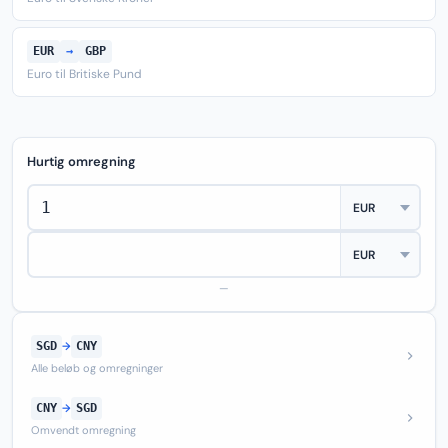
EUR
→
GBP
Euro til Britiske Pund
Hurtig omregning
—
SGD
→
CNY
Alle beløb og omregninger
CNY
→
SGD
Omvendt omregning