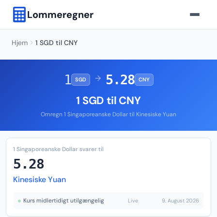
Lommeregner
Hjem
1 SGD til CNY
1
5.28
→
SGD
CNY
1 SGD til CNY
Omregn 1 Singaporeanske Dollar til Kinesiske Yuan
1 Singaporeanske Dollar svarer til
5.28
Kinesiske Yuan
Kurs midlertidigt utilgængelig
Live
9. August 2026