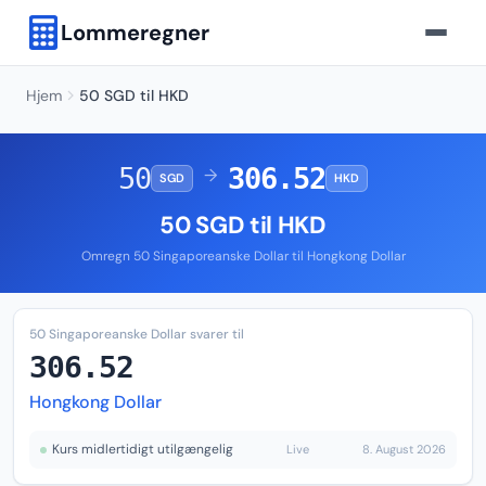
Lommeregner
Hjem
50 SGD til HKD
50
306.52
→
SGD
HKD
50 SGD til HKD
Omregn 50 Singaporeanske Dollar til Hongkong Dollar
50 Singaporeanske Dollar svarer til
306.52
Hongkong Dollar
Kurs midlertidigt utilgængelig
Live
8. August 2026