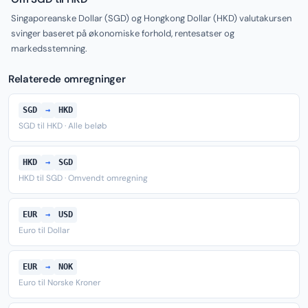
Singaporeanske Dollar (SGD) og Hongkong Dollar (HKD) valutakursen
svinger baseret på økonomiske forhold, rentesatser og
markedsstemning.
Relaterede omregninger
SGD
→
HKD
SGD til HKD · Alle beløb
HKD
→
SGD
HKD til SGD · Omvendt omregning
EUR
→
USD
Euro til Dollar
EUR
→
NOK
Euro til Norske Kroner