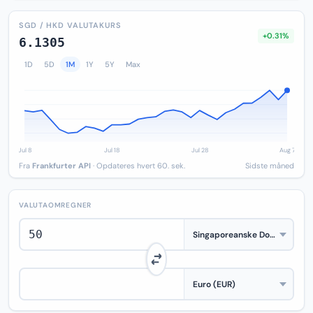
SGD / HKD VALUTAKURS
+0.31%
6.1305
1D
5D
1M
1Y
5Y
Max
Fra
Frankfurter API
· Opdateres hvert 60. sek.
Sidste måned
VALUTAOMREGNER