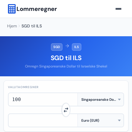
Lommeregner
Hjem
SGD til ILS
→
SGD
ILS
SGD til ILS
Omregn Singaporeanske Dollar til Israelske Shekel
VALUTAOMREGNER