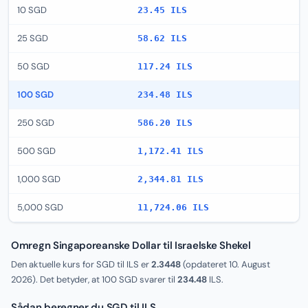
10 SGD
23.45 ILS
25 SGD
58.62 ILS
50 SGD
117.24 ILS
100 SGD
234.48 ILS
250 SGD
586.20 ILS
500 SGD
1,172.41 ILS
1,000 SGD
2,344.81 ILS
5,000 SGD
11,724.06 ILS
Omregn Singaporeanske Dollar til Israelske Shekel
Den aktuelle kurs for SGD til ILS er
2.3448
(opdateret
10. August
2026
). Det betyder, at 100 SGD svarer til
234.48
ILS.
Sådan beregner du SGD til ILS