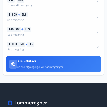
Omvendt omregning
1 SGD
→
ILS
Se omregning
100 SGD
→
ILS
Se omregning
1,000 SGD
→
ILS
Se omregning
Alle valutaer
Se alle tilgængelige valutaomregninger
Lommeregner