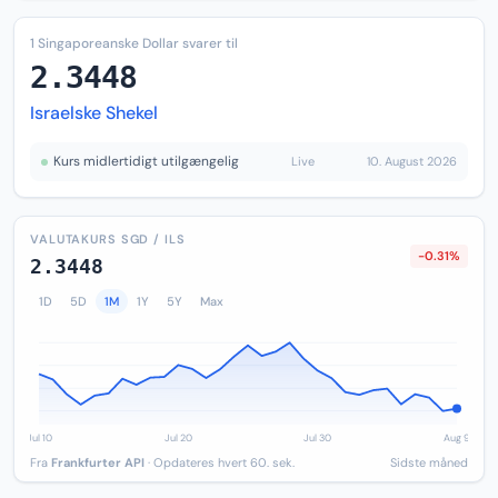
1 Singaporeanske Dollar svarer til
2.3448
Israelske Shekel
Kurs midlertidigt utilgængelig
Live
10. August 2026
VALUTAKURS SGD / ILS
-0.31%
2.3448
1D
5D
1M
1Y
5Y
Max
Fra
Frankfurter API
· Opdateres hvert 60. sek.
Sidste måned