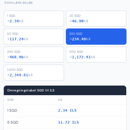
POPULÆRE BELØB
1 SGD
20 SGD
2.34
46.90
→
ILS
→
ILS
50 SGD
100 SGD
117.24
234.48
→
ILS
→
ILS
200 SGD
500 SGD
468.96
1,172.41
→
ILS
→
ILS
1,000 SGD
2,344.81
→
ILS
Omregningstabel SGD til ILS
SGD
ILS
1 SGD
2.34 ILS
5 SGD
11.72 ILS