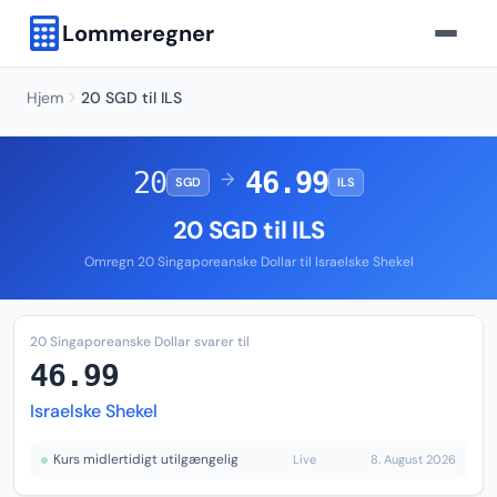
Lommeregner
Hjem
20 SGD til ILS
20
46.99
→
SGD
ILS
20 SGD til ILS
Omregn 20 Singaporeanske Dollar til Israelske Shekel
20 Singaporeanske Dollar svarer til
46.99
Israelske Shekel
Kurs midlertidigt utilgængelig
Live
8. August 2026