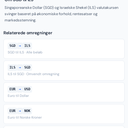
Singaporeanske Dollar (SGD) og Israelske Shekel (ILS) valutakursen
svinger baseret på økonomiske forhold, rentesatser og
markedsstemning.
Relaterede omregninger
SGD
→
ILS
SGD til ILS · Alle beløb
ILS
→
SGD
ILS til SGD · Omvendt omregning
EUR
→
USD
Euro til Dollar
EUR
→
NOK
Euro til Norske Kroner