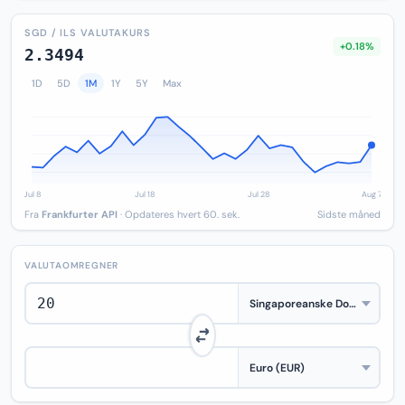
SGD / ILS VALUTAKURS
+0.18%
2.3494
1D
5D
1M
1Y
5Y
Max
Fra
Frankfurter API
· Opdateres hvert 60. sek.
Sidste måned
VALUTAOMREGNER