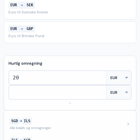
EUR
→
SEK
Euro til Svenske Kroner
EUR
→
GBP
Euro til Britiske Pund
Hurtig omregning
—
SGD
→
ILS
Alle beløb og omregninger