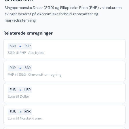
Singaporeanske Dollar (SGD) og Filippinske Peso (PHP) valutakursen
svinger baseret på økonomiske forhold, rentesatser og
markedsstemning.
Relaterede omregninger
SGD
→
PHP
SGD til PHP · Alle beløb
PHP
→
SGD
PHP til SGD · Omvendt omregning
EUR
→
USD
Euro til Dollar
EUR
→
NOK
Euro til Norske Kroner