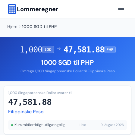
Lommeregner
Hjem
1000 SGD til PHP
1,000
47,581.88
→
SGD
PHP
1000 SGD til PHP
Omregn 1,000 Singaporeanske Dollar til Filippinske Peso
1,000 Singaporeanske Dollar svarer til
47,581.88
Filippinske Peso
Kurs midlertidigt utilgængelig
Live
9. August 2026