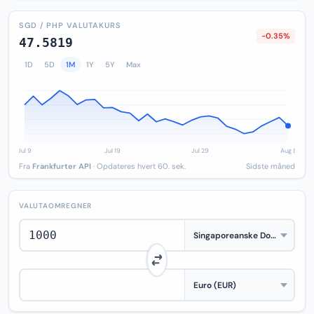
SGD / PHP VALUTAKURS
-0.35%
47.5819
1D
5D
1M
1Y
5Y
Max
Fra
Frankfurter API
· Opdateres hvert 60. sek.
Sidste måned
VALUTAOMREGNER