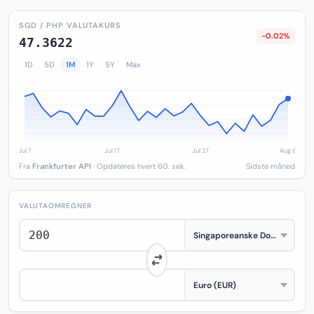
SGD / PHP VALUTAKURS
-0.02%
47.3622
1D
5D
1M
1Y
5Y
Max
Fra
Frankfurter API
· Opdateres hvert 60. sek.
Sidste måned
VALUTAOMREGNER