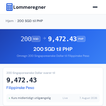
Lommeregner
Hjem
200 SGD til PHP
200
9,472.43
→
SGD
PHP
200 SGD til PHP
Omregn 200 Singaporeanske Dollar til Filippinske Peso
200 Singaporeanske Dollar svarer til
9,472.43
Filippinske Peso
Kurs midlertidigt utilgængelig
Live
7. August 2026