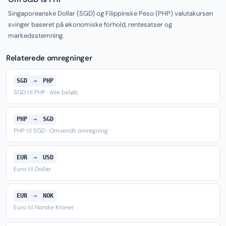
Singaporeanske Dollar (SGD) og Filippinske Peso (PHP) valutakursen
svinger baseret på økonomiske forhold, rentesatser og
markedsstemning.
Relaterede omregninger
SGD
→
PHP
SGD til PHP · Alle beløb
PHP
→
SGD
PHP til SGD · Omvendt omregning
EUR
→
USD
Euro til Dollar
EUR
→
NOK
Euro til Norske Kroner