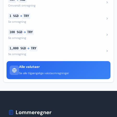
Omvendt omregning
1 SGD
→
TRY
Se omregning
100 SGD
→
TRY
Se omregning
1,000 SGD
→
TRY
Se omregning
Alle valutaer
Se alle tilgængelige valutaomregninger
Lommeregner