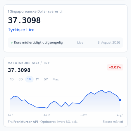
1 Singaporeanske Dollar svarer til
37.3098
Tyrkiske Lira
Kurs midlertidigt utilgængelig
Live
8. August 2026
VALUTAKURS SGD / TRY
-0.02%
37.3098
1D
5D
1M
1Y
5Y
Max
Fra
Frankfurter API
· Opdateres hvert 60. sek.
Sidste måned