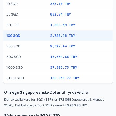
10 SGD
373.10 TRY
25 SGD
932.74 TRY
50 SGD
1,865.49 TRY
100 SGD
3,730.98 TRY
250 SGD
9,327.44 TRY
500 SGD
18,654.88 TRY
1,000 SGD
37,309.75 TRY
5,000 SGD
186,548.77 TRY
Omregn Singaporeanske Dollar til Tyrkiske Lira
Den aktuelle kurs for SGD til TRY er
37.3098
(opdateret
8. August
2026
). Det betyder, at 100 SGD svarer til
3,730.98
TRY.
Sådan beregner du SGD til TRY