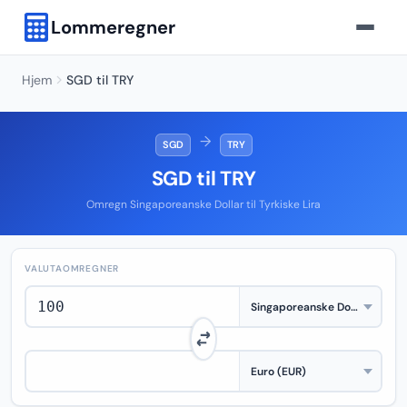
Lommeregner
Hjem
SGD til TRY
→
SGD
TRY
SGD til TRY
Omregn Singaporeanske Dollar til Tyrkiske Lira
VALUTAOMREGNER