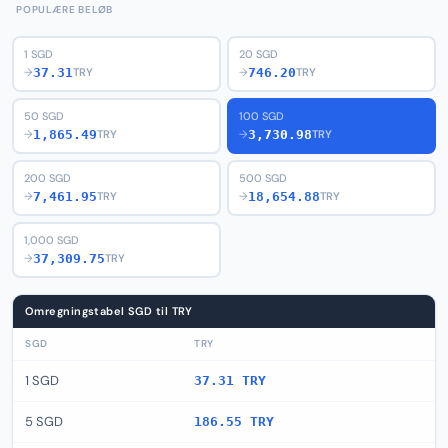
POPULÆRE BELØB
1 SGD
20 SGD
37.31
746.20
→
TRY
→
TRY
50 SGD
100 SGD
1,865.49
3,730.98
→
TRY
→
TRY
200 SGD
500 SGD
7,461.95
18,654.88
→
TRY
→
TRY
1,000 SGD
37,309.75
→
TRY
Omregningstabel SGD til TRY
SGD
TRY
1 SGD
37.31 TRY
5 SGD
186.55 TRY