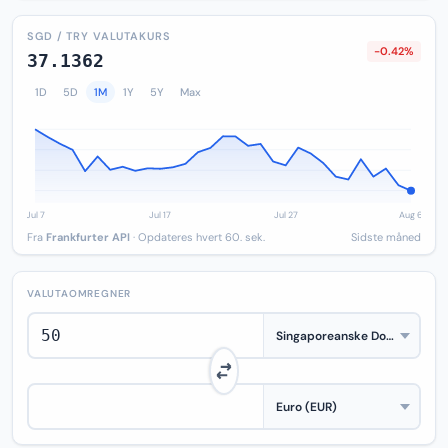
SGD / TRY VALUTAKURS
-0.42%
37.1362
1D
5D
1M
1Y
5Y
Max
Fra
Frankfurter API
· Opdateres hvert 60. sek.
Sidste måned
VALUTAOMREGNER