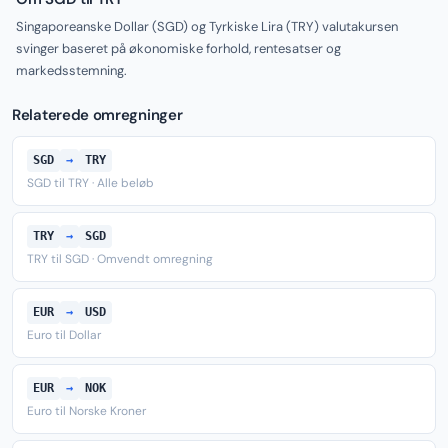
Singaporeanske Dollar (SGD) og Tyrkiske Lira (TRY) valutakursen
svinger baseret på økonomiske forhold, rentesatser og
markedsstemning.
Relaterede omregninger
SGD
→
TRY
SGD til TRY · Alle beløb
TRY
→
SGD
TRY til SGD · Omvendt omregning
EUR
→
USD
Euro til Dollar
EUR
→
NOK
Euro til Norske Kroner