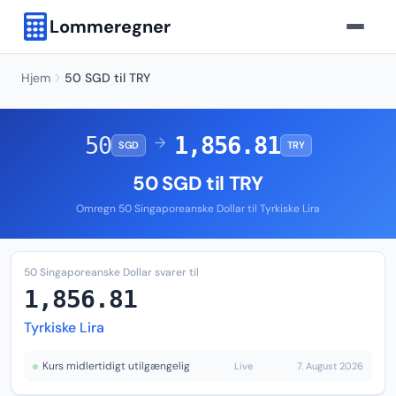
Lommeregner
Hjem
50 SGD til TRY
50
1,856.81
→
SGD
TRY
50 SGD til TRY
Omregn 50 Singaporeanske Dollar til Tyrkiske Lira
50 Singaporeanske Dollar svarer til
1,856.81
Tyrkiske Lira
Kurs midlertidigt utilgængelig
Live
7. August 2026