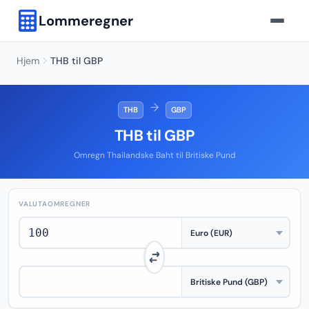
Lommeregner
Hjem
THB til GBP
→
THB
GBP
THB til GBP
Omregn Thailandske Baht til Britiske Pund
VALUTAOMREGNER