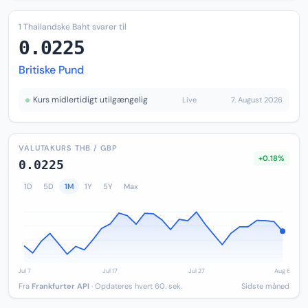
1 Thailandske Baht svarer til
0.0225
Britiske Pund
Kurs midlertidigt utilgængelig
Live
7. August 2026
VALUTAKURS THB / GBP
+0.18%
0.0225
1D
5D
1M
1Y
5Y
Max
Fra
Frankfurter API
· Opdateres hvert 60. sek.
Sidste måned