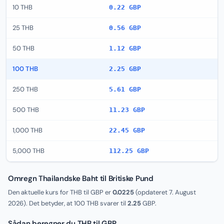
10 THB
0.22 GBP
25 THB
0.56 GBP
50 THB
1.12 GBP
100 THB
2.25 GBP
250 THB
5.61 GBP
500 THB
11.23 GBP
1,000 THB
22.45 GBP
5,000 THB
112.25 GBP
Omregn Thailandske Baht til Britiske Pund
Den aktuelle kurs for THB til GBP er
0.0225
(opdateret
7. August
2026
). Det betyder, at 100 THB svarer til
2.25
GBP.
Sådan beregner du THB til GBP