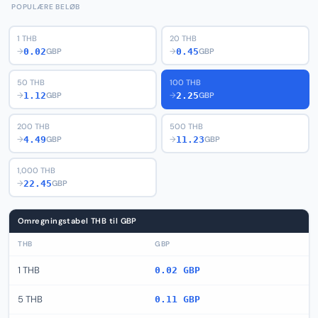
POPULÆRE BELØB
1 THB
20 THB
0.02
0.45
→
GBP
→
GBP
50 THB
100 THB
1.12
2.25
→
GBP
→
GBP
200 THB
500 THB
4.49
11.23
→
GBP
→
GBP
1,000 THB
22.45
→
GBP
Omregningstabel THB til GBP
THB
GBP
1 THB
0.02 GBP
5 THB
0.11 GBP