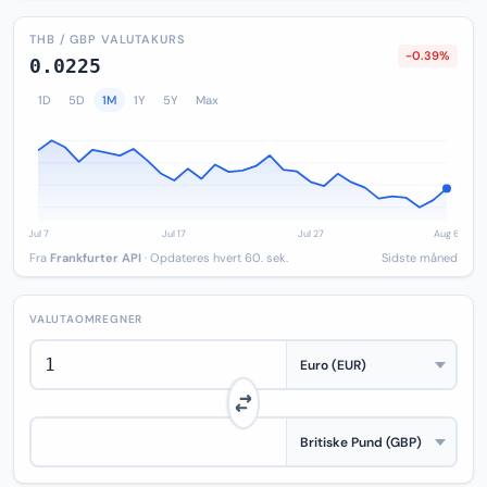
THB / GBP VALUTAKURS
-0.39%
0.0225
1D
5D
1M
1Y
5Y
Max
Fra
Frankfurter API
· Opdateres hvert 60. sek.
Sidste måned
VALUTAOMREGNER