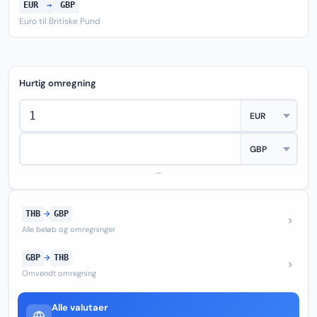
EUR
→
GBP
Euro til Britiske Pund
Hurtig omregning
—
THB
→
GBP
Alle beløb og omregninger
GBP
→
THB
Omvendt omregning
Alle valutaer