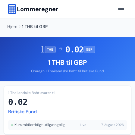
Lommeregner
Hjem
1 THB til GBP
1
0.02
→
THB
GBP
1 THB til GBP
Omregn 1 Thailandske Baht til Britiske Pund
1 Thailandske Baht svarer til
0.02
Britiske Pund
Kurs midlertidigt utilgængelig
Live
7. August 2026