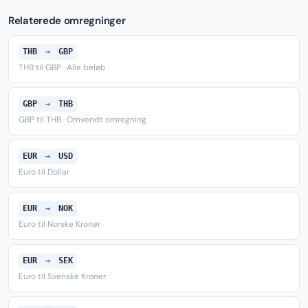
Relaterede omregninger
THB
→
GBP
THB til GBP · Alle beløb
GBP
→
THB
GBP til THB · Omvendt omregning
EUR
→
USD
Euro til Dollar
EUR
→
NOK
Euro til Norske Kroner
EUR
→
SEK
Euro til Svenske Kroner