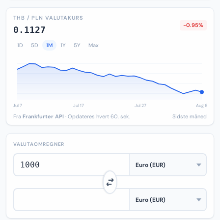
THB / PLN VALUTAKURS
-0.95%
0.1127
1D
5D
1M
1Y
5Y
Max
Fra
Frankfurter API
· Opdateres hvert 60. sek.
Sidste måned
VALUTAOMREGNER