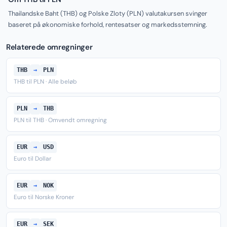
Thailandske Baht (THB) og Polske Zloty (PLN) valutakursen svinger
baseret på økonomiske forhold, rentesatser og markedsstemning.
Relaterede omregninger
THB
→
PLN
THB til PLN · Alle beløb
PLN
→
THB
PLN til THB · Omvendt omregning
EUR
→
USD
Euro til Dollar
EUR
→
NOK
Euro til Norske Kroner
EUR
→
SEK