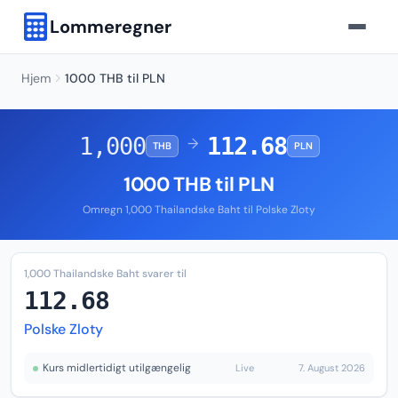
Lommeregner
Hjem
1000 THB til PLN
1,000
112.68
→
THB
PLN
1000 THB til PLN
Omregn 1,000 Thailandske Baht til Polske Zloty
1,000 Thailandske Baht svarer til
112.68
Polske Zloty
Kurs midlertidigt utilgængelig
Live
7. August 2026