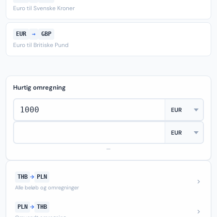
Euro til Svenske Kroner
EUR
→
GBP
Euro til Britiske Pund
Hurtig omregning
—
THB
→
PLN
Alle beløb og omregninger
PLN
→
THB